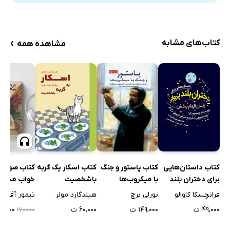
28. یک الاِی جدید
یادداشت معلم‌ها و مربیان و مروجان کتاب
›
کتاب‌های مشابه
مشاهده همه
کتاب داستان‌هایی
کتاب پاستور و جنگ
کتاب اسکار یک گربه
کتاب صوتی 
برای دختران بلند
با میکروب‌ها
باشخصیت
خواب میکائ
پرواز
هستی
فرانچسکا کاوالو
بورلی برچ
هیلدگارد مولر
تیمور آقامح
۴۹,۰۰۰ ت
۱۴۹,۰۰۰ ت
۶۰,۰۰۰ ت
۸۵,۰۰۰ 
۱۷۰۰۰۰