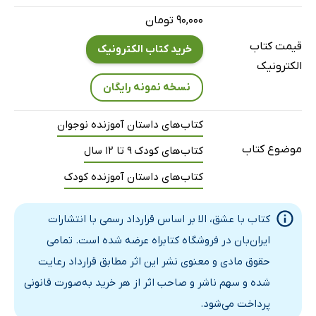
14. تو یک عکاسی
۹۰,۰۰۰ تومان
15. دفتر یادداشتی که باعث دردسر می‌شود
قیمت کتاب
خرید کتاب الکترونیک
16. دختر هندوانه‌ای
الکترونیک
17. غافلگیر شدی!
نسخه نمونه رایگان
18. حقیقت دوربین
کتاب‌های داستان آموزنده نوجوان
19. یک دوست برای عصرانه
20. تک و تنها
موضوع کتاب
کتاب‌های کودک 9 تا 12 سال
21. انواع مختلف کله‌شقی
کتاب‌های داستان آموزنده کودک
22. دوباره در همان مسیر پرپیچ و خم
23. ماشین سیاه دراز
کتاب با عشق، الا بر اساس قرارداد رسمی با انتشارات
24. من همه چیز را درباره‌ی تو می‌دانم
ایران‌بان در فروشگاه کتابراه عرضه شده است. تمامی
حقوق مادی و معنوی نشر این اثر مطابق قرارداد رعایت
25. یواش در گوشم بگو!
شده و سهم ناشر و صاحب اثر از هر خرید به‌صورت قانونی
26. آشپزی
پرداخت می‌شود.
27. فهرست‌ها