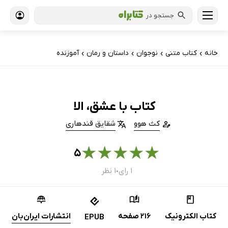
جستجو در
خانه
کتاب‌ متنی
نوجوان
داستان و رمان
آموزنده
›
›
›
›
کتاب با عشق، الا
کث هوو
شقایق قندهاری
★
★
★
★
★
۵
۱ رای
۱ نظر
●
کتاب الکترونیک
216 صفحه
انتشارات ایران‌بان
EPUB