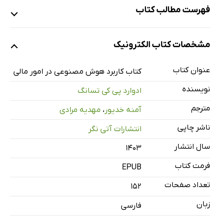
فهرست مطالب کتاب
کاربرد هوش مصنوعی در امور مالی
مشخصات کتاب الکترونیک
دکتر ادوارد پی.کی.تسانگ
پیشگفتار
عنوان کتاب
کتاب کاربرد هوش مصنوعی در امور مالی
مقدمه
نویسنده
ادوارد پی کی تسانگ
1: هم‌افزایی هوش مصنوعی و امور مالی
مترجم
آمنه خدیور
،
مهدیه مرادی
1-1 اهمیت سرعت
ناشر چاپی
انتشارات آتی نگر
2-1 کشف فرصت بر سرعت اجرای معامله ارجحیت دارد
3-1 بازشناسی الگو
سال انتشار
۱۴۰۳
4-1 داده‌کاوی
فرمت کتاب
EPUB
5-1 پیش‌بینی
تعداد صفحات
152
6-1 چکیده‌ پایانی: هم‌افزایی بین هوش مصنوعی و امور مالی
زبان
فارسی
2: آیا یادگیری ماشین مرزهای ناشناخته‌ای دارد؟