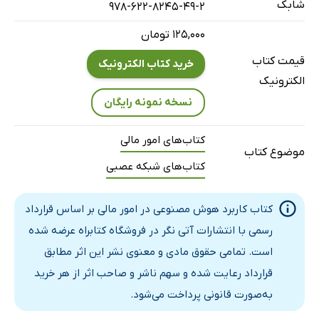
شابک
1-2 AlphaGo: دستاوردی درخشان
978-622-8245-49-2
2-2 هوش مصنوعی عمومی: باغ گل رز (هوش مصنوعی فراگیر)
۱۲۵,۰۰۰ تومان
3-2 پیچیدگی: واقعیت
قیمت کتاب
خرید کتاب الکترونیک
4-2 انفجار ترکیبی، معضل محاسباتی
الکترونیک
5-2 حلقه مفقوده در اقتصاد کلاسیک
نسخه نمونه رایگان
6-2 وابستگی متقابل: هم‌زیستی یا نابودی
کتاب‌های امور مالی
7-2 چکیده: توانمند اما واقع‌گرایانه
موضوع کتاب
3: یادگیری ماشین در امور مالی
کتاب‌های شبکه عصبی
1-3 یادگیری ماشین برای پیش‌بینی
کتاب کاربرد هوش مصنوعی در امور مالی بر اساس قرارداد
2-3 یادگیری با ناظر
رسمی با انتشارات آتی نگر در فروشگاه کتابراه عرضه شده
3-3 شناخت داده‌های خود
است. تمامی حقوق مادی و معنوی نشر این اثر مطابق
4-3 نگاهی کوتاه به نظریه بازی‌ها
قرارداد رعایت شده و سهم ناشر و صاحب اثر از هر خرید
5-3 «یادگیری بدون ناظر» برای چانه‌زنی
به‌صورت قانونی پرداخت می‌شود.
6-3 چکیده: یادگیری ماشین، رویدادی تحول‌آفرین