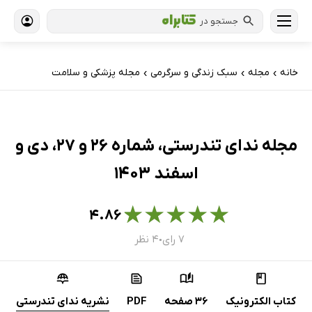
جستجو در
خانه
مجله
سبک زندگی و سرگرمی
مجله پزشکی و سلامت
›
›
›
مجله ندای تندرستی، شماره 26 و 27، دی و
اسفند 1403
★
★
★
★
★
۴.۸۶
۷ رای
۴ نظر
●
کتاب الکترونیک
36 صفحه
PDF
نشریه ندای تندرستی