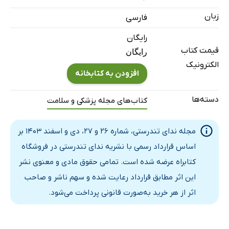
چالشی 7 روزه برای دوستی با قلب
زبان
فارسی
یک مورد نادر پزشکی، پس از غواصی عمیق
رایگان
کاهش وزن پس از 40 سالگی
قیمت کتاب
رایگان
معجزه پروبیوتیک‌ها برای پوست
الکترونیک
افزودن به کتابخانه
اثرات چاقی شکمی بر دیابت
اقلام پلاستیکی سیاه می‌توانند حاوی مواد سرطان‌زا باشند
دسته‌ها
کتاب‌های مجله پزشکی و سلامت
زیان محصولات حالت‌دهنده‌ی مو در ترکیب با حرارت
خوب زندگی کن، خوب فکر کن
مجله ندای تندرستی، شماره 26 و 27، دی و اسفند 1403 بر
آیا نوزاد من به اندازه‌ی کافی غذا می‌خورد؟
اساس قرارداد رسمی با نشریه ندای تندرستی در فروشگاه
کتابراه عرضه شده است. تمامی حقوق مادی و معنوی نشر
این اثر مطابق قرارداد رعایت شده و سهم ناشر و صاحب
اثر از هر خرید به‌صورت قانونی پرداخت می‌شود.