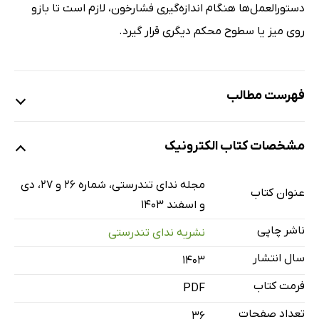
دستورالعمل‌ها هنگام اندازه‌گیری فشارخون، لازم است تا بازو
روی میز یا سطوح محکم دیگری قرار گیرد.
فهرست مطالب
آمادگی جسمانی در دوران کودکی، حافظ سلامت روان
مشخصات کتاب الکترونیک
راز ساده برای داشتن عمری طولانی‌تر
مثل پدر، مثل دختر
مجله ندای تندرستی، شماره 26 و 27، دی
عنوان کتاب
این اشتباه رایج می‌تواند فشارخون شما را بالا نشان دهد
و اسفند 1403
کدام رژیم غذایی با تغییر میکروبیوم روده، مغز را تقویت
ناشر چاپی
نشریه ندای تندرستی
می‌کند؟
سال انتشار
۱۴۰۳
با مصرف کمتر قند جوان‌تر بمانیم
فرمت کتاب
PDF
ورزشکاران چربی شکمی سالم‌تری دارند
تعداد صفحات
نیاسین، ویتامینی مهم با خطری پنهان
36