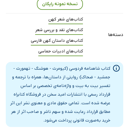
پادشاهی تهمورث
نسخه نمونه رایگان
تکیه زدن تهمورث بر تخت سلطنت
ابتکارات تهمورث
کتاب‌های شعر کهن
نیکوکاری شهرسب
کتاب‌های نقد و بررسی شعر
دسته‌ها
گشتن گرداگرد زمین با دیو
کتاب‌های داستان کهن فارسی
آموزش خواندن و نوشتن
کتاب‌های ادبیات حماسی
پادشاهی و کشفیات تهمورث
تهمورث
کتاب شاهنامه فردوسی (کیومرث - هوشنگ - تهمورث -
پادشاهی جمشید
جمشید - ضحاک): روایتی از داستان‌ها، همراه با ترجمه و
جمشید بر تخت شاهی
تفسیر بیت به بیت و واژه‌نامه‌ی تخصصی بر اساس
پنجاه سال نخست: ساخت وسایل جنگی
قرارداد رسمی با انتشارات امید سخن در فروشگاه کتابراه
پنجاه سال دوم: ایجاد لباس‌ها و زره‌های جنگی
عرضه شده است. تمامی حقوق مادی و معنوی نشر این اثر
پنجاه سال سوم: طبقه‌بندی اجتماعی
مطابق قرارداد رعایت شده و سهم ناشر و صاحب اثر از هر
پنجاه سال چهارم: ساخت‌وساز
خرید به‌صورت قانونی پرداخت می‌شود.