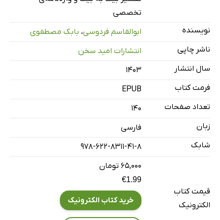
هوشنگ، نوه‌ی کیومرث و امید انتقام
تخصصی
کیومرث
نویسنده
کیومرث – بخش دوم
ابوالقاسم فردوسی
،
بابک مصطفوی
پادشاهی هوشنگ
ناشر چاپی
انتشارات امید سخن
پس از کیومرث، هوشنگ عادل
سال انتشار
۱۴۰۳
نطق هوشنگ شاه
فرمت کتاب
EPUB
جهان‌آرایی هوشنگ
تعداد صفحات
140
کشف آتش
جشن سده
زبان
فارسی
شکوفایی تمدن بشری
شابک
978-622-8311-41-8
نظام‌مندی کشاورزی
۶۵,۰۰۰ تومان
دام‌پروری و اختراع لباس
€1.99
میراث ماندگار هوشنگ
قیمت کتاب
خرید کتاب الکترونیک
هوشنگ
الکترونیک