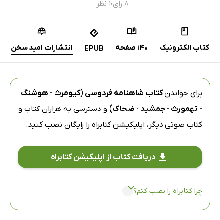
۸ رای
۱ نظر
●
کتاب الکترونیک
140 صفحه
انتشارات امید سخن
EPUB
برای خواندن
کتاب شاهنامه فردوسی (کیومرث - هوشنگ
- تهمورث - جمشید - ضحاک)
و دسترسی به هزاران کتاب و
کتاب صوتی دیگر،
اپلیکیشن کتابراه
را رایگان نصب کنید.
دریافت کتاب از اپلیکیشن کتابراه
چرا کتابراه را نصب کنم؟