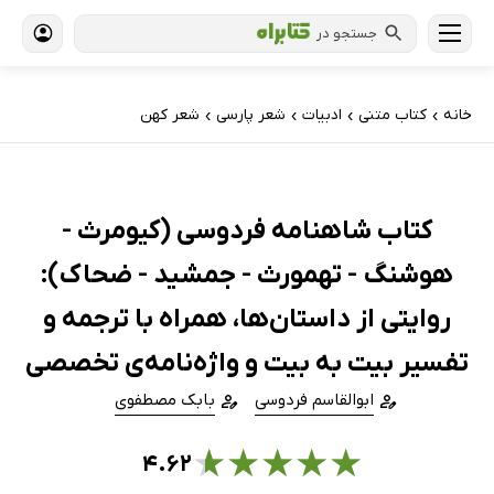
جستجو در
خانه
کتاب‌ متنی
ادبیات
شعر پارسی
شعر کهن
›
›
›
›
کتاب شاهنامه فردوسی (کیومرث -
هوشنگ - تهمورث - جمشید - ضحاک):
روایتی از داستان‌ها، همراه با ترجمه و
تفسیر بیت به بیت و واژه‌نامه‌ی تخصصی
ابوالقاسم فردوسی
بابک مصطفوی
★
★
★
★
★
۴.۶۲