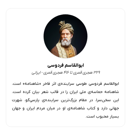
ساخت تخت جواهرنشان و اوج شکوه
نوروز و شادمانی مردم و تجدید پیمان
دوران طلایی
غرور و ناسپاسی جمشید و سقوط از اوج
سخنرانی جمشید
جمشید
داستان مَرداس پدر ضحاک
مرداس، پدر ضحاک
ابوالقاسم فردوسی
۳۲۹ هجری قمری تا ۴۱۶ هجری قمری - ایرانی
توطئه ابلیس
ابوالقاسم فردوسی طوسی سراینده‌ی اثر فاخر «شاهنامه» است.
فریب ضحاک و قتل مرداس
شاهنامه حماسه‌ی ملی ایران را در قالب شعر بیان کرده است.
مرداس
این سخن‌سرا، در مقام بزرگ‌ترین سراینده‌ی پارسی‌گو، شهرت
به فرمان ابلیس، ضحاک پدر خود را می کشد
جهانی دارد و کتاب شاهنامه‌ی او در میان مردم ایران و جهان
پادشاهی ضحاک ماردوش
بسیار محبوب است.
توطئه جدید اهریمن و تاج‌گذاری ضحاک ستمگر