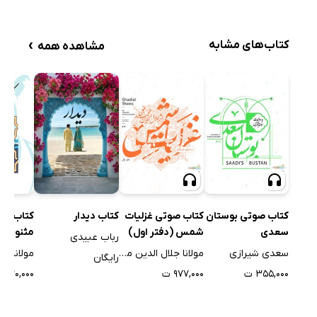
غذای لذیذ و فریب نهایی
مشورت اهریمن به ضحاک
›
ضحاک ماردوش
کتاب‌های مشابه
مشاهده همه
تباه شدن روزگار جمشید
پایان غم‌انگیز جمشید
تباه شدن روزگار جمشید
کتاب صوتی بوستان
کتاب صوتی غزلیات
کتاب دیدار
کتاب کلی
سعدی
شمس (دفتر اول)
مثنوی
رباب عبیدی
سعدی شیرازی
مولانا جلال الدین محمد بلخی
رایگان
۳۵۵,۰۰۰ ت
۹۷۷,۰۰۰ ت
۱۳۰,۰۰۰ ت