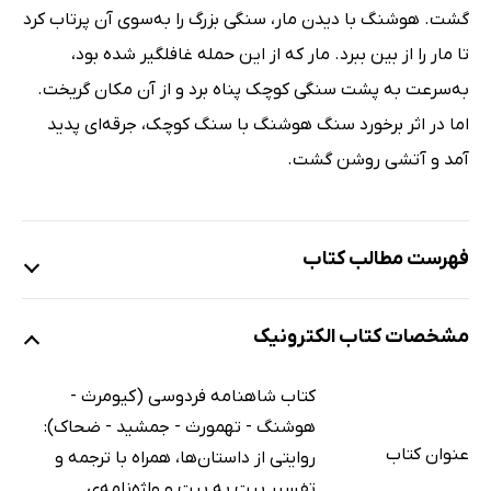
گشت. هوشنگ با دیدن مار، سنگی بزرگ را به‌سوی آن پرتاب کرد
تا مار را از بین ببرد. مار که از این حمله غافلگیر شده بود،
به‌سرعت به پشت سنگی کوچک پناه برد و از آن مکان گریخت.
اما در اثر برخورد سنگ هوشنگ با سنگ کوچک، جرقه‌ای پدید
آمد و آتشی روشن گشت.
فهرست مطالب کتاب
پادشاهی کیومرث
مشخصات کتاب الکترونیک
آغاز پادشاهی کیومرث
سیامک، فرزند نیک‌سیرت کیومرث
کتاب شاهنامه فردوسی (کیومرث -
ظهور اهریمن و نبرد سیامک با خرورای دیو
هوشنگ - تهمورث - جمشید - ضحاک):
عنوان کتاب
مرگ سیامک و سوگ کیومرث
روایتی از داستان‌ها، همراه با ترجمه و
تفسیر بیت به بیت و واژه‌نامه‌ی