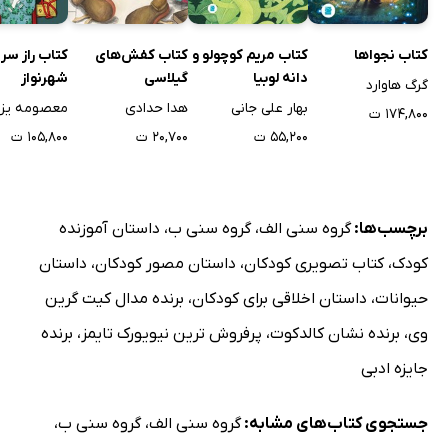
کتاب نجواها
کتاب مریم کوچولو و
کتاب کفش‌های
کتاب راز سر 
دانه لوبیا
گیلاسی
شهرنواز
گرگ هاوارد
بهار علی جانی
هدا حدادی
معصومه یزد
۱۷۴,۸۰۰ ت
۵۵,۲۰۰ ت
۲۰,۷۰۰ ت
۱۰۵,۸۰۰ ت
برچسب‌ها:
گروه سنی الف
،
گروه سنی ب
،
داستان آموزنده
کودک
،
کتاب تصویری کودکان
،
داستان مصور کودکان
،
داستان
حیوانات
،
داستان اخلاقی برای کودکان
،
برنده مدال کیت گرین
وی
،
برنده نشان کالدکوت
،
پرفروش ترین نیویورک تایمز
،
برنده
جایزه ادبی
جستجوی کتاب‌های مشابه:
گروه سنی الف
،
گروه سنی ب
،