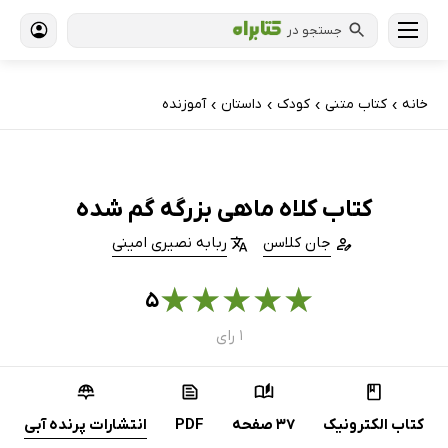
جستجو در
خانه
کتاب‌ متنی
کودک
داستان
آموزنده
›
›
›
›
کتاب کلاه ماهی بزرگه گم شده
جان کلاسن
ربابه نصیری امینی
★
★
★
★
★
۵
۱ رای
کتاب الکترونیک
37 صفحه
PDF
انتشارات پرنده آبی