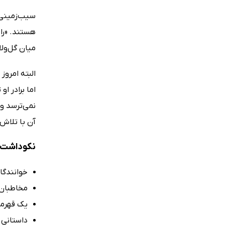
سیب‌زمینی‌ه
هستند. «را
میان گل‌و‌ل
البته امروز
اما برادر ا
آن با تلاش انت
نکوداشت‌ه
خوانندگان
مخاطبان 
یک قهرما
داستانی 