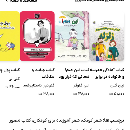
مشاهده همه
کتاب آمادگی مدرسه
کتاب این منم!
کتاب جنایت و
کتاب پول چ
و خانواده در برابر
همانی که قرار بود
مکافات
کلی لی
زلزله
باشم!
لین گلن
امی فلوگر
فئودور داستایوفسکی
۴۶,۰۰۰ ت
۵۰,۰۰۰ ت
۳۸,۰۰۰ ت
۳۸,۰۰۰ ت
برچسب‌ها:
شعر کودک
،
شعر آموزنده برای کودکان
،
کتاب مصور