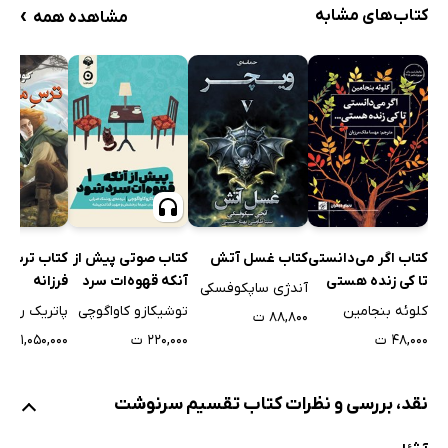
›
کتاب‌های مشابه
مشاهده همه
کتاب اگر می‌دانستی
کتاب غسل آتش
کتاب صوتی پیش از
کتاب ترس م
تا کی زنده هستی
آنکه قهوه‌ات سرد
فرزانه
آندژی ساپکوفسکی
چطور زندگی
شود 1
کلوئه بنجامین
توشیکازو کاواگوچی
پاتریک رات
۸۸,۸۰۰ ت
می‌کردی
۴۸,۰۰۰ ت
۲۲۰,۰۰۰ ت
۱,۰۵۰,۰۰۰ ت
نقد، بررسی و نظرات کتاب تقسیم سرنوشت