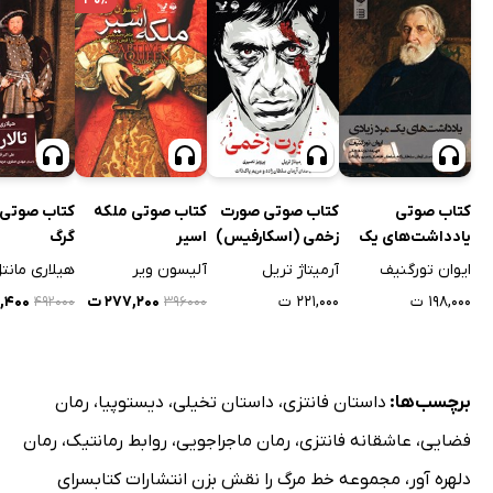
۳۰٪
کتاب صوتی
کتاب صوتی صورت
کتاب صوتی ملکه
کتاب صوتی ت
یادداشت‌های یک
زخمی (اسکارفیس)
اسیر
گرگ
مرد زیادی
ایوان تورگنیف
آرمیتاژ تریل
آلیسون ویر
هیلاری مانت
۱۹۸,۰۰۰ ت
۲۲۱,۰۰۰ ت
۲۷۷,۲۰۰ ت
۴,۴۰۰
۴۹۲۰۰۰
۳۹۶۰۰۰
برچسب‌ها:
داستان فانتزی
،
داستان تخیلی
،
دیستوپیا
،
رمان
فضایی
،
عاشقانه فانتزی
،
رمان ماجراجویی
،
روابط رمانتیک
،
رمان
دلهره آور
،
مجموعه خط مرگ را نقش بزن انتشارات کتابسرای