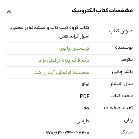
بخش 1: خطر در کمین دانشمند
مشخصات کتاب الکترونیک
بخش 2 : مأموریت پاپونوکس
بخش 3: آماده‌سازی گروه تیپ‌تاپ
کتاب گروه تیپ‌ تاپ و نقشه‌های مخفی:
عنوان کتاب
بخش 4: یک ملاقات خطرناک
اسرار گراند هتل
نویسنده
کریستین پالوی
مترجم
ترنم قائم پناه دزفولی نژاد
ناشر چاپی
موسسه فرهنگی آرمان رشد
سال انتشار
۱۴۰۱
فرمت کتاب
PDF
تعداد صفحات
49
زبان
فارسی
شابک
978-622-243-544-8