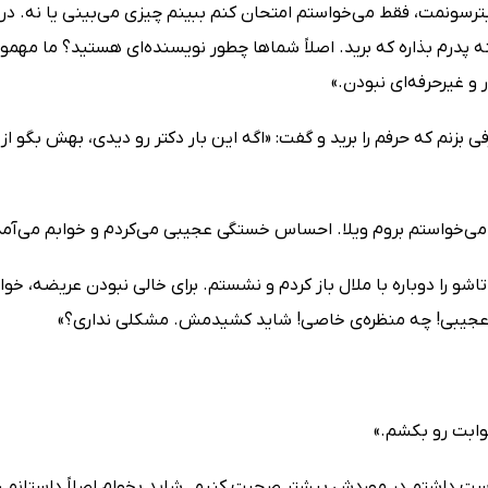
بترسونمت، فقط می‌خواستم امتحان کنم ببینم چیزی می‌بینی یا نه. د
 پدرم بذاره که برید. اصلاً شماها چطور نویسنده‌ای هستید؟ ما مهم
ر و غیرحرفه‌ای نبودن.»
ی بزنم که حرفم را برید و گفت: «اگه این بار دکتر رو دیدی، بهش بگ
می‌خواستم بروم ویلا. احساس خستگی عجیبی می‌کردم و خوابم می‌آمد
تاشو را دوباره با ملال باز کردم و نشستم. برای خالی نبودن عریضه، خوا
عجیبی! چه منظره‌ی خاصی! شاید کشیدمش. مشکلی نداری؟»
وابت رو بکشم.»
ست داشتم در موردش بیشتر صحبت کنیم. شاید بخوام اصلاً داستانم 