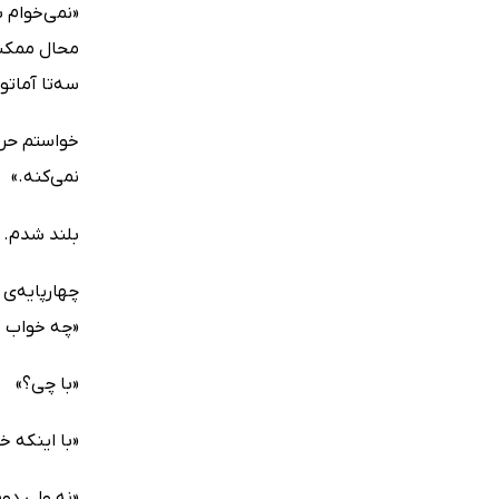
«نمی‌خوام 
محال ممکنه
سه‌تا آماتو
خواستم حرف
نمی‌کنه.»
بلند شدم. 
چهارپایه‌ی 
«چه خواب 
«با چی؟»
«با اینکه خ
«نه ولی دو