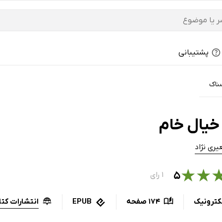
پشتیبانی
ناک
خیال خام
ری نژاد
★
★
۵
۱ رای
انتشارات کت
کترونیک
174 صفحه
EPUB