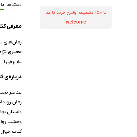
دسته‌ها:
داس
تا ۵۰٪ تخفیف اولین خرید با کد
welcome
معرفی کتا
رمان‌های ت
معیری نژاد
به برخی از 
درباره‌ی ک
عناصر تخیل
زمان رویدا
داستان نهای
وحشت روایت
کتاب خیال خ