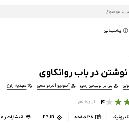
پشتیبانی
نوشتن در باب روانکاوی
ولی
پی یر لوییجی رسی
آنتونیو آلبرتو سمی
مهدیه زارع
★
★
۴
۱ رای
۱ نظر
●
انتشارات راه 
کترونیک
128 صفحه
EPUB