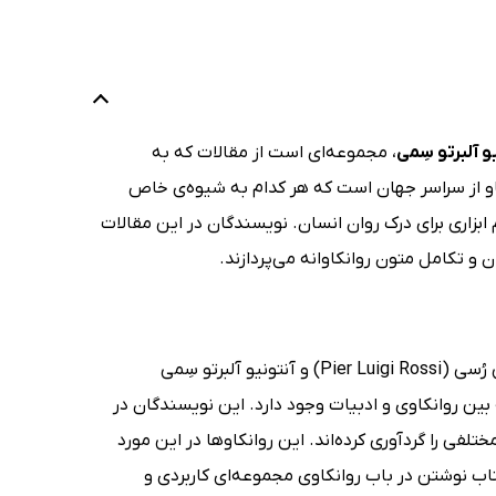
و آلبرتو سِمی
، مجموعه‌ای است از مقالات که به
کاو از سراسر جهان است که هر کدام به شیوه‌ی خاص
بزاری برای درک روان انسان. نویسندگان در این مقالات
و تکامل متون روانکاوانه می‌پردازند.
کتاب نوشتن در باب روانکاوی به قلم اما پیتچولی (Emma Piccioli)، پی‌یر لوییجی رُسی (Pier Luigi Rossi) و آنتونیو آلبرتو سِمی
 ارتباطی که بین روانکاوی و ادبیات وجود دارد. این نویسندگان در
Writing in Psych) نظریات روانکاوهای مختلفی را گردآوری کرده‌اند. این روانکاوها در این مورد
اب نوشتن در باب روانکاوی مجموعه‌ای کاربردی و