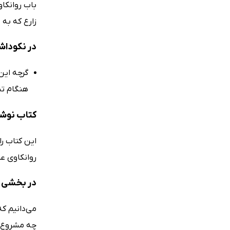
باب روانکاو
زارع که به 
در نکوداش
گرچه این
هنگام تنه
کتاب نوشت
این کتاب را
روانکاوی عل
در بخشی ا
می‌دانیم ک
چه مشروع (م