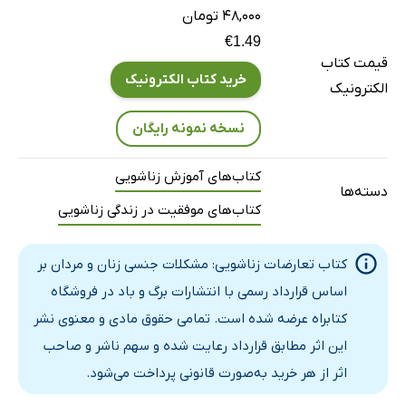
۴۸,۰۰۰ تومان
تیپ شخصیتی آلفا و بتای زنان
€1.49
تیپ‌های شخصیتی
قیمت کتاب
تیپ شخصیتی بتای زنان
خرید کتاب الکترونیک
الکترونیک
عشق در زنان چگونه است؟
نسخه نمونه رایگان
نشانه‌های عاشق شدن زنان متاهل
عاشق شدن آتشین زنان
کتاب‌های آموزش زناشویی
دسته‌ها
در مقابل زن عاشق چه کنیم؟
کتاب‌های موفقیت در زندگی زناشویی
آنچه زن‌ها دوست دارند مردها بدانند
نکات مهمی که زنان باید درباره غار تنهایی مردان بدانند
کتاب تعارضات زناشویی: مشکلات جنسی زنان و مردان بر
زن و ازدواج موفق
اساس قرارداد رسمی با انتشارات برگ و باد در فروشگاه
فصل دوم: آنچه مردان باید بدانند
کتابراه عرضه شده است. تمامی حقوق مادی و معنوی نشر
مبنای بیولوژیکی عشق
این اثر مطابق قرارداد رعایت شده و سهم ناشر و صاحب
ابعاد ضروری عشق واقعی
اثر از هر خرید به‌صورت قانونی پرداخت می‌شود.
نکاتی برای هنر عشق ورزیدن