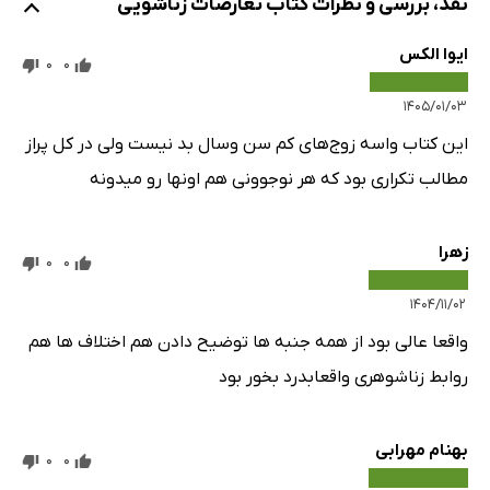
نقد، بررسی و نظرات کتاب تعارضات زناشویی
انواع بی میلی جنسی در زنان
ایوا الکس
علل بی‌میلی جنسی در زن
0
0
عفونت واژن
۱۴۰۵/۰۱/۰۳
انواع عفونت واژن
این کتاب واسه زوج‌های کم سن وسال بد نیست ولی در کل پراز
نشانه‌های عفونت واژن
مطالب تکراری بود که هر نوجوونی هم اونها رو میدونه
علل عفونت واژن
اختلالات کژکاری جنسی
زهرا
0
0
آگاهی از مراحل پاسخ جنسی جهت درک اختلالات کژکاری جنسی
برانگیختگی یا تحریک
۱۴۰۴/۱۱/۰۲
فرونشینی
واقعا عالی بود از همه جنبه ها توضیح دادن هم اختلاف ها هم
انواع اختلالات کژکاری جنسی
روابط زناشوهری واقعابدرد بخور بود
علل اختلالات کژکاری جنسی
ترس‌های مربوط به عملکرد
بهنام مهرابی
0
0
انتخاب نقش تماشاچی