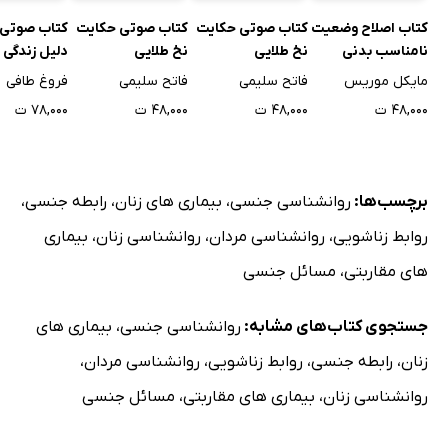
قابل قبول بودن
کتاب اصلاح وضعیت
کتاب صوتی حکایت
کتاب صوتی حکایت
کتاب صوتی
نامناسب بدنی
نخ طلایی
نخ طلایی
دلیل زندگی 
روان رنجور
خرم
مایکل موریس
فاتح سلیمی
فاتح سلیمی
فروغ طافی
شناخت نقاط حساس بدن زن
۴۸,۰۰۰ ت
۴۸,۰۰۰ ت
۴۸,۰۰۰ ت
۷۸,۰۰۰ ت
رابطه جنسی و شهوت
ضرورت شناخت نقاط حساس بدن زنان
نقاط حساس بدن زن کدامند؟
برچسب‌ها:
روانشناسی جنسی
،
بیماری های زنان
،
رابطه جنسی
،
عشق بازی با همسر
روابط زناشویی
،
روانشناسی مردان
،
روانشناسی زنان
،
بیماری
معجزه عشق بازی در بهبود روابط زوجین
های مقاربتی
،
مسائل جنسی
عشق بازی با کیفیت از چه ویژگی‌هایی برخوردار است؟
تاثیر شناخت نقاط حساس بدن همسر در کیفیت عشق بازی
جستجوی کتاب‌های مشابه:
روانشناسی جنسی
،
بیماری های
تاثیر رابطه خشک و غیر منعطف بر روی معاشقه
زنان
،
رابطه جنسی
،
روابط زناشویی
،
روانشناسی مردان
،
تحریک جنسی همسر
روانشناسی زنان
،
بیماری های مقاربتی
،
مسائل جنسی
استفاده از مدل‌های متنوع حین رابطه جنسی
مناسب‌ترین مدل‌های جنسی برای افراد با شرایط خاص