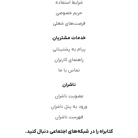
شرایط استفاده
کمی احساس خرج کنید: همسرتان را در صورت داشتن ظاهر،
حریم خصوصی
آرایش و پوشش متناسب، تشویق نمایید و نشان دهید که از
فرصت‌های شغلی
این امر خوشحال هستید.
اهمیت نوازش
خدمات مشتریان
منابع
پیام به پشتیبانی
راهنمای کاربران
تماس با ما
ناشران
عضویت ناشران
ورود به پنل ناشران
فهرست ناشران
کتابراه را در شبکه‌های اجتماعی دنبال کنید.