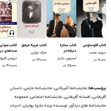
کتاب فاوستوس
کتاب ستاره
کتاب غریبه مرموز
کتاب صوتی
دنباله‌دار
صداهای دیگ
دیوید ممت
مارک تواین
اتاق‌های دی
استیون دایتز
ترومن کاپوت
۹۰,۰۰۰ ت
۱۳۰,۰۰۰ ت
۸۵,۰۰۰ ت
۳۰۰,۰۰۰ ت
برچسب‌ها:
نمایشنامه آمریکایی
،
نمایشنامه خارجی
،
داستان
آفریقایی
،
افسانه آفریقایی
،
نمایشنامه اجتماعی
،
مجموعه
نمایشنامه های دیدآور
،
نویسنده برنده جایزه پولیتزر
،
ادبیات