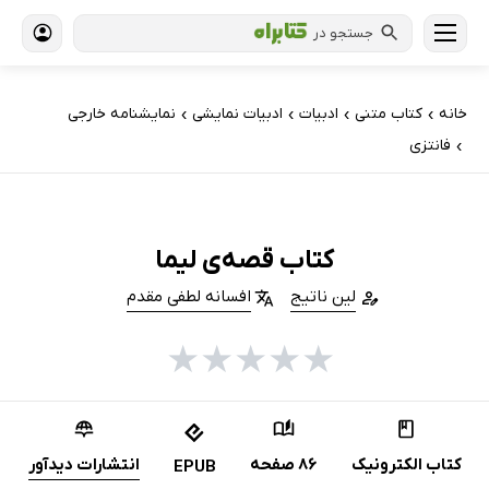
جستجو در
خانه
کتاب‌ متنی
ادبیات
ادبیات نمایشی
نمایشنامه خارجی
›
›
›
›
فانتزی
›
کتاب قصه‌ی لیما
لین ناتیج
افسانه لطفی مقدم
★
★
★
★
★
کتاب الکترونیک
86 صفحه
انتشارات دیدآور
EPUB