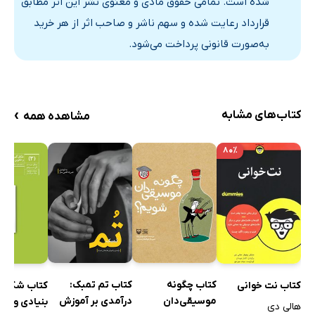
بخش 6: پیوست
شده است. تمامی حقوق مادی و معنوی نشر این اثر مطابق
قرارداد رعایت شده و سهم ناشر و صاحب اثر از هر خرید
پیوست الف: نمونه‌های صوتی
به‌صورت قانونی پرداخت می‌شود.
پیوست ب: جدول آکوردها
پیوست ج: واژگان
›
کتاب‌های مشابه
مشاهده همه
۸۰٪
کتاب چگونه
کتاب تم تمبک:
کتاب نت‌ خوانی
کتاب شکل گ
موسیقی‌دان
درآمدی بر آموزش
بنیادی و تک
هالی دی