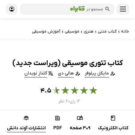
جستجو در
خانه
کتاب‌ متنی
هنری
موسیقی
آموزش موسیقی
›
›
›
›
کتاب تئوری موسیقی (ویراست جدید)
مایکل پیلوفر
هالی دی
گلناز نویدان
★
★
★
★
★
۴.۵
۱۲ رای
۶ نظر
●
کتاب الکترونیک
309 صفحه
PDF
انتشارات آوند دانش