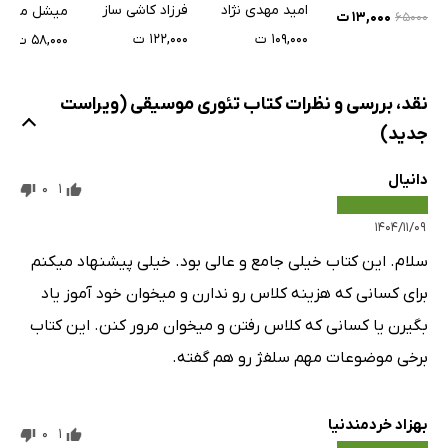
شویم؟
مقدماتی تمبک
مبانی موسی
امید مهدی نژاد
فرزاد کاشی ساز
میشل مریو
۱۳,۰۰۰ ت
۶۵۰۰۰
جلد سوم
۱۰۹,۰۰۰ ت
۱۲۲,۰۰۰ ت
۵۸,۰۰۰ ت
نقد، بررسی و نظرات کتاب تئوری موسیقی (ویراست
جدید)
دانیال
0
1
۱۴۰۴/۱۱/۰۹
سلام. این کتاب خیلی جامع و عالی بود. خیلی پیشنهاد میکنم
برای کسانی که هزینه کلاس رو ندارن و میخوان خود آموز یاد
بگیرن یا کسانی که کلاس رفتن و میخوان مرور کنن. این کتاب
برخی موضوعات مهم سلفژ رو هم گفته.
بهزاد خردمندنیا
0
1