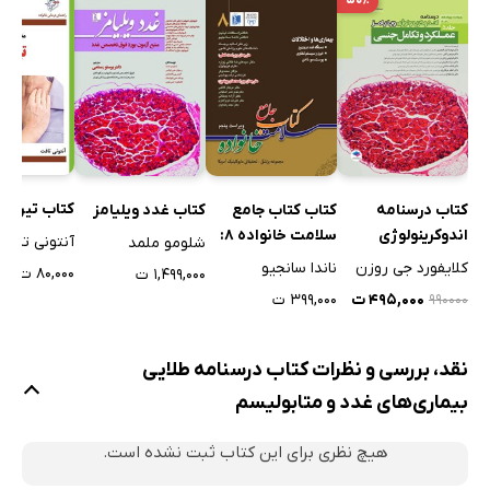
۵۰٪
کتاب تیروئی
کتاب درسنامه
کتاب کتاب جامع
کتاب غدد ویلیامز
اندوکرینولوژی
سلامت خانواده 8:
آنتونی تافت
شلومو ملمد
ویلیامز 2020 - جلد
بیماری‌ها و اختلالات
کلایفورد جی روزن
ناندا سانجیو
۸۰,۰۰۰ ت
۱,۴۹۹,۰۰۰ ت
پنجم
(ویراست پنجم)
۴۹۵,۰۰۰ ت
۳۹۹,۰۰۰ ت
۹۹۰۰۰۰
نقد، بررسی و نظرات کتاب درسنامه طلایی
بیماری‌های غدد و متابولیسم
هیچ نظری برای این کتاب ثبت نشده است.