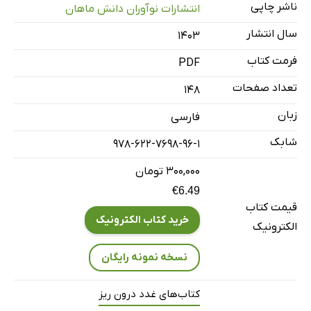
ناشر چاپی
انتشارات نوآوران دانش ماهان
فصل 405: عوارض دیابت
سال انتشار
۱۴۰۳
فصل 406: هایپوگلیسمی
فرمت کتاب
فصل 408: سندرم متابولیک
PDF
فصل 64: محور هیپوتالاموس - هیپوفیز
تعداد صفحات
148
فصل 66: غده فوق کلیه (آدرنال)
زبان
فارسی
فصل 67: آندوکرینولوژی دستگاه تولید مثل مردانه
شابک
978-622-7698-96-1
فصل 69: چاقی
۳۰۰,۰۰۰ تومان
فصل 71: اختلالات متابولیسم چربی
€6.49
فصل 76: بیماری‌های متابولیک استخوان
قیمت کتاب
فصل 77: استئوپروز
خرید کتاب الکترونیک
الکترونیک
خودآزمایی
نسخه نمونه رایگان
کتاب‌های غدد درون ریز