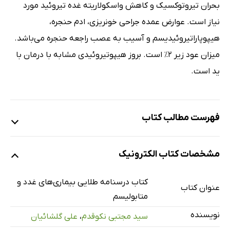
بحران تیروتوکسیک و کاهش واسکولاریته غده تیروئید مورد
نیاز است. عوارض عمده جراحی خونریزی، ادم حنجره،
هیپوپاراتیروئیدیسم و آسیب به عصب راجعه حنجره می‌باشد.
میزان عود زیر 2٪ است. بروز هیپوتیروئیدی مشابه با درمان با
ید است.
فهرست مطالب کتاب
فصل 382: غده تیروئید
مشخصات کتاب الکترونیک
فصل 383: هیپوتیروئیدی
فصل 384: هیپرتیروئیدی
کتاب درسنامه طلایی بیماری‌های غدد و
عنوان کتاب
فصل 385: بیماری‌های ندولار تیروئید و کانسر تیروئید
متابولیسم
فصل 403: دیابت - تشخیص، طبقه‌بندی، پاتوفیزیولوژی
نویسنده
سید مجتبی نکوقدم
،
علی گلشائیان
فصل 404: دیابت - مدیریت و درمان