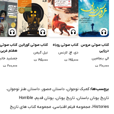
کتاب صوتی عروس
کتاب صوتی روباه
کتاب صوتی کورالین
کتاب صوتی 
دریایی
هفتم غربی
دی. اچ. لارنس
نیل گیمن
الی بنجامین
جمشید خانی
۱۹۵,۰۰۰ ت
۱۹۵,۰۰۰ ت
۲۱۰,۰۰۰ ت
۲۰۰,۰۰۰ ت
برچسب‌ها:
کمیک نوجوان
،
داستان مصور
،
داستان طنز نوجوان
،
تاریخ یونان باستان
،
تاریخ یونان
،
یونان قدیم
،
Horrible
Histories
،
مجموعه فیلم اقتباسی
،
مجموعه کتاب های تاریخ