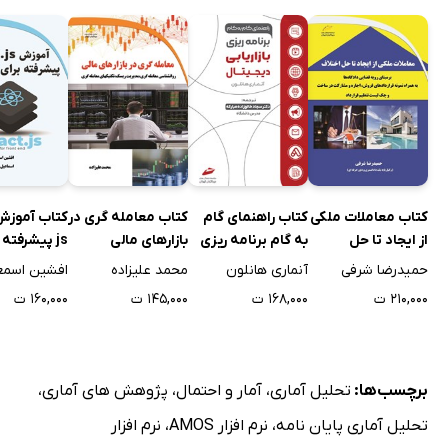
کتاب معاملات ملکی
کتاب راهنمای گام
کتاب معامله گری در
از ایجاد تا حل
به گام برنامه ریزی
بازارهای مالی
js پیشرفته 
اختلاف
بازاریابی دیجیتال
فرانت اند
حمیدرضا شرفی
آنماری هانلون
محمد علیزاده
۲۱۰,۰۰۰ ت
۱۶۸,۰۰۰ ت
۱۴۵,۰۰۰ ت
۱۶۰,۰۰۰ ت
برچسب‌ها:
تحلیل آماری
،
آمار و احتمال
،
پژوهش های آماری
،
تحلیل آماری پایان نامه
،
نرم افزار AMOS
،
نرم افزار