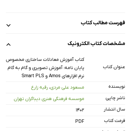
فهرست مطالب کتاب
فصل 1: مفاهیم پایه
مشخصات کتاب الکترونیک
فصل 2: مطالعات موردی
فصل 3: آموزش نرم‌افزار AMOS
کتاب آموزش معادلات ساختاری مخصوص
فصل 4: آموزش نرم‌افزار SMARTPLS
عنوان کتاب
پایان نامه: آموزش تصویری و گام به گام
فصل 5: تحلیل آماری پایان‌نامه
نرم افزارهای Amos و Smart PLS
فصل 6: مطالب تکمیلی
نویسنده
مسعود علی مردی
،
رقیه زارع
ناشر چاپی
موسسه فرهنگی هنری دیباگران تهران
سال انتشار
۱۴۰۲
فرمت کتاب
PDF