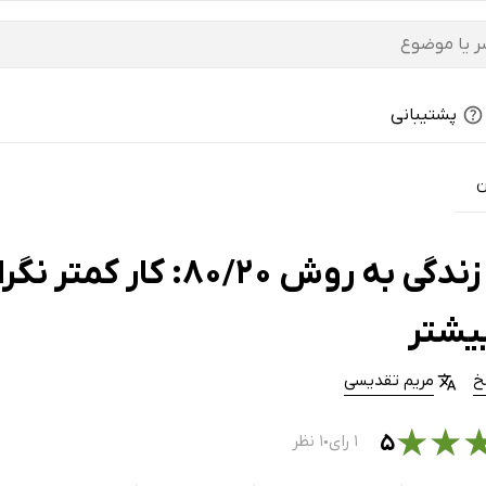
پشتیبانی
ن
کتاب زندگی به روش /20
یشتر
خ
مریم تقدیسی
★
★
۵
۱ رای
۱ نظر
●