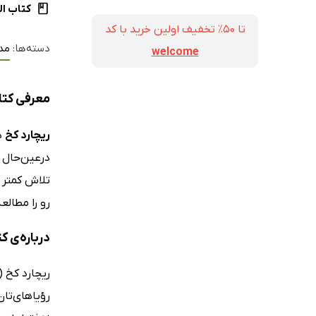
کتاب ال
تا ۵۰٪ تخفیف اولین خرید با کد
دسته‌ها:
مد
welcome
معرفی کتاب زندگی به روش /20
ریچارد کخ
د
درعین‌حال 
تلاش کمتر و
رو را مطالع
درباره‌ی کت