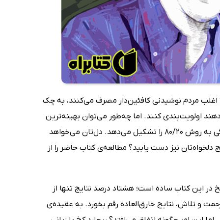
 اغلب مردم نوشیدنی کافئین‌دار مصرف می‌کنند، به چک
دهند اولویت‌بندی کنند. اما چه‌طور می‌توان بهینه‌ترین
روش را برای اولویت‌بندی کارها انتخاب کرد؟ پاسخ به این سؤال موضوع کتاب زندگی به روش 80/20 را تشکیل می‌دهد. دل‌تان می‌خواهد
 دلخواه‌تان نیز دست یابید؟ مطالعه‌ی کتاب حاضر را از
رد کخ در این کتاب ساده است؛ هشتاد درصد نتایج تنها از
ش 80/20 این است که با کمترین زحمت و تلاش، نتایج خارق‌العاده رقم بخورد. به عقیده‌ی
اما این امر چگونه اتفاق می‌افتد؟ ریچارد کخ با زبانی