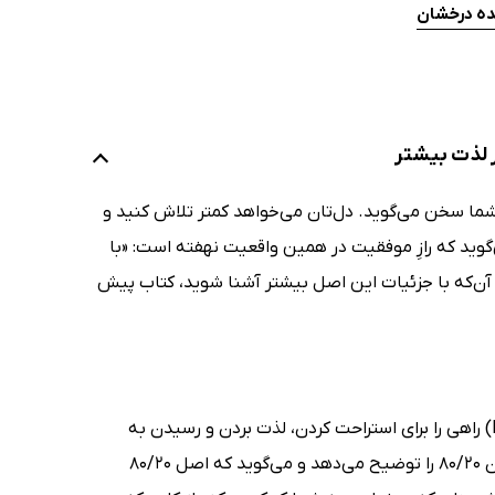
نده درخشان
عجاب‌انگیز به نام 80/20 برای شما سخن می‌گوید. دل‌تان می‌خواهد کمتر تلاش کنید و
وید که رازِ‌ موفقیت در همین واقعیت نهفته است: «با
ی آن‌که با جزئیات این اصل بیشتر آشنا شوید، کتاب پیش
ریچارد کخ (Richard Koch) در کتاب زندگی به روش 80/20 (Living the 80/20 Way) راهی را برای استراحت کردن، لذت بردن و رسیدن به
رؤیاهای‌تان پیش روی شما می‌گذارد. او در کتاب نام‌برده به صورت گام‌به‌گام قانون 80/20 را توضیح می‌دهد و می‌گوید که اصل 80/20