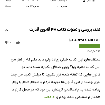
۱۸۰,۰۰۰ ت
قانون چهل‌وچهارم: آینه‌ی دشمن شوید تا خلع‌سلاح و عصبی
۱۳۰,۰۰۰ ت
۱۲۰,۰۰۰ ت
۷۰۰
۴۹۰۰۰
شود
قانون چهل‌و‌پنجم: دنبال تغییر باشید اما تحولِ یک‌باره نه
قانون چهل‌و‌ششم: خیلی هم بی‌نقص جلوه نکنید
نقد، بررسی و نظرات کتاب 48 قانون قدرت
قانون چهل‌و‌هفتم: فراتر از هدف نروید؛ در پیروزی، حد خود را
PARIYA SADEGHI ✨
بدانید
0
2
قانون چهل‌و‌هشتم: قالب به خود نگیرید
۱۴۰۴/۱۰/۲۴
منتقد‌های این کتاب خیلی زیاده ولی باید بگم که از نظر من
این کتاب عالیه چرا؟ چون حداقل یکبارم شده باید تو
قانون‌هایی که گفته شده قرار بگیرید تا درکش کنید من چند
باری چندتا از این قانون‌ها تجربه کردم یا انجام دادم با روم
پیاده شده به یادماندنی ترینش این بود که در محل کارم با
همکارام صمیمی شده بودم و
ادامه...