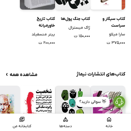
کتاب سیگار و
کتاب جنگ پول‌ها
کتاب تاریخ
سیاست
خاورمیانه
ژاک میسترال
سارا میلاو
پیتر منسفیلد
۱۵۰,۰۰۰ ت
۳۷۵,۰۰۰ ت
۲۰۰,۰۰۰ ت
›
کتاب‌های انتشارات نیماژ
مشاهده همه
👋 سوالی دارید؟
خانه
دسته‌ها
کتابخانه من