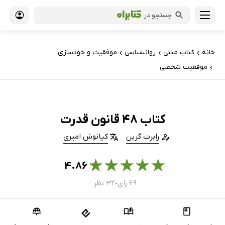
جستجو در
خانه
کتاب‌ متنی
روانشناسی
موفقیت و خودسازی
›
›
›
موفقیت شخصی
›
کتاب 48 قانون قدرت
رابرت گرین
کیانوش امیری
★
★
★
★
★
۴.۸۶
۶۹ رای
۳۲ نظر
●