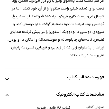
اگر هم دست کمک به‌سوی ونیز یا رم دراز می‌کرد، ممکن بود
تحت لوای کمک، خیلی راحت منتووا را از آن خود کنند. اما در
هرحال می‌بایست کاری می‌کرد. پادشاه قدرتمند فرانسه بیخ
گوشش بود. ایزابلا بالاخره تصمیم گرفت با او دوستی کند و
شیوه‌ی دوستی با لودوویک اسفورزا را در پیش گرفت: هدایای
نفیس، نامه‌های چاپلوسانه و هوشمندانه و امکانِ با او بودن.
ایزابلا را به‌عنوان زنی که در زیبایی و فریبایی کسی به پایش
نمی‌رسید می‌شناختند.
فهرست مطالب کتاب
مقدمه‌ی مترجم
مشخصات کتاب الکترونیک
دیباچه
قانون اول: هرگز از مافوقتان خوش‌تر ندرخشید
عنوان کتاب
کتاب 48 قانون قدرت