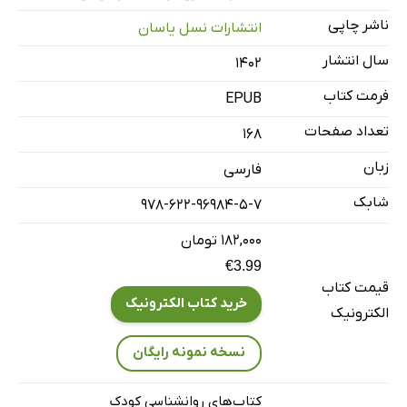
فصل چهارم: مدرسه و مسائل مرتبط با درس و هدفمندی
ناشر چاپی
انتشارات نسل یاسان
تحصیلی
سال انتشار
۱۴۰۲
فصل پنجم: مدیریت رسانه‌های دیجیتال
فرمت کتاب
فصل ششم: اختلالات و مشکلات رفتاری
EPUB
منابع
تعداد صفحات
168
زبان
فارسی
شابک
978-622-96984-5-7
۱۸۲,۰۰۰ تومان
€3.99
قیمت کتاب
خرید کتاب الکترونیک
الکترونیک
نسخه نمونه رایگان
کتاب‌های روانشناسی کودک