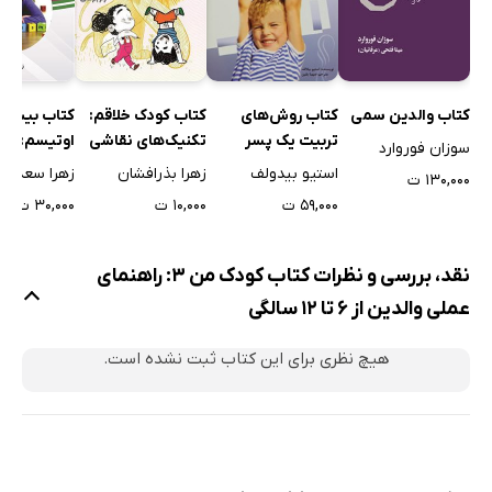
کتاب کودک خلاقم:
کتاب بیش ف
کتاب والدین سمی
کتاب روش‌های
تکنیک‌های نقاشی
اوتیسم: آم
تربیت یک پسر
سوزان فوروارد
خلاق برای کودکان 2
راهنمای جام
موفق
زهرا بذرافشان
زهرا سعدی
استیو بیدولف
۱۳۰,۰۰۰ ت
سال به بالا
والدین، معل
۱۰,۰۰۰ ت
۳۰,۰۰۰ ت
۵۹,۰۰۰ ت
متخصصان
نقد، بررسی و نظرات کتاب کودک من 3: راهنمای
عملی والدین از 6 تا 12 سالگی
هیچ نظری برای این کتاب ثبت نشده است.