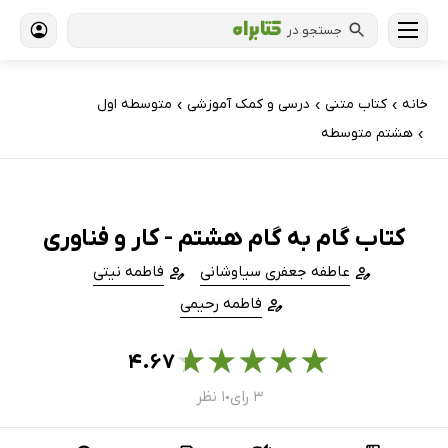
جستجو در
خانه
کتاب‌ متنی
درسی و کمک آموزشی
متوسطه اول
›
›
›
هشتم متوسطه
›
کتاب گام به گام هشتم - کار و فناوری
عاطفه جعفری سیاوشانی
فاطمه نیتی
فاطمه رحیمی
★
★
★
★
★
۴.۶۷
۳ رای
۱ نظر
●