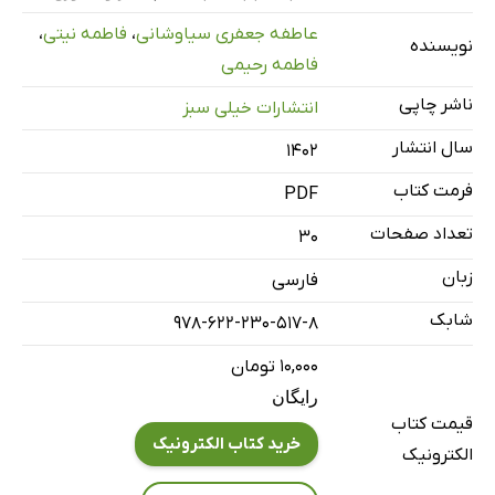
پودمان 4: الکترونیک
عاطفه جعفری سیاوشانی
،
فاطمه نیتی
،
نویسنده
پودمان 5: کار با فلز
فاطمه رحیمی
پودمان 6: صنایع دستی (بافت)
ناشر چاپی
انتشارات خیلی سبز
پودمان 7: پرورش و نگهداری از ...
سال انتشار
۱۴۰۲
پودمان 8: امور اداری و مالی
فرمت کتاب
پودمان 9: معماری و سازه ...
PDF
تعداد صفحات
30
زبان
فارسی
شابک
978-622-230-517-8
۱۰,۰۰۰ تومان
رایگان
قیمت کتاب
خرید کتاب الکترونیک
الکترونیک