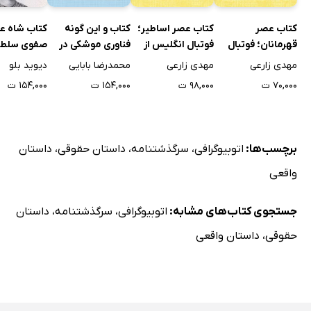
کتاب عصر
کتاب عصر اساطیر؛
کتاب و این گونه
کتاب شاه ع
قهرمانان؛ فوتبال
فوتبال انگلیس از
فناوری موشکی در
صفوی سلطان
انگلیس از 1920 تا
1863 تا پایان 1915
ایران شکل گرفت -
که اسطوره 
مهدی زارعی
مهدی زارعی
محمدرضا بابایی
دیوید بلو
1950 (ویژه نوجوان)
(ویژه نوجوان)
جلد اول
جلد اول
۷۰,۰۰۰ ت
۹۸,۰۰۰ ت
۱۵۴,۰۰۰ ت
۱۵۴,۰۰۰ ت
برچسب‌ها:
اتوبیوگرافی
،
سرگذشتنامه
،
داستان حقوقی
،
داستان
واقعی
جستجوی کتاب‌های مشابه:
اتوبیوگرافی
،
سرگذشتنامه
،
داستان
حقوقی
،
داستان واقعی