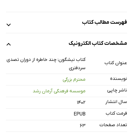
فهرست مطالب کتاب
پیشگفتار
مشخصات کتاب الکترونیک
هرچه بگندد نمکش می‌زنند وای به روزی که بگندد نمک
نیشگون
کتاب نیشگون: چند خاطره از دوران تصدی
عنوان کتاب
قلدری
سردفتری
وجدان فراتر از قانون
نویسنده
محترم بزرگی
کلاهبرداری یا خیرخواهی؟
ناشر چاپی
موسسه فرهنگی آرمان رشد
سال انتشار
۱۴۰۲
فرمت کتاب
EPUB
تعداد صفحات
63