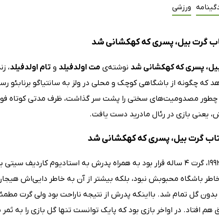
گینامه
ورزشی
ب گرت بیل، پسری که کهکشانی شد
یل، پسری که کهکشانی شد
نوشته‌ی
مت اولدفیلد
و
تام اولدفیلد
، زن
 که چگونه از باشگاهی کوچک و محلی در ولز به سانتیاگو برنابئو رسی
چطور مصدومیت‌های سختی را پشت سر گذاشت، ظرف مدتی کوتاه فوق س
 یعنی بازی در رئال مادرید دست یافت.
کتاب گرت بیل، پسری که کهکشانی شد
پاییز سال 1992، گرت 4 ساله قرار بود به همراه پدرش به استادیوم کاردیف
خاطر باشگاه محبوبش نبود، بلکه بیشتر از آن به خاطر دایی‌اش هیجا
بدون گل تمام شد. بااینکه پدرش از نتیجه ناراحت بود ولی گرت مطمئن 
هم افتاد. در اواخر بازی بود که پایک توانست تنها گل بازی را به ثم