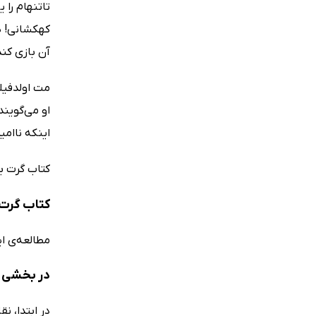
تاتنهام را 
کهکشانی! ه
آن بازی کند
مت اولدفیلد
او می‌گوین
اینکه ناامی
کتاب گرت ب
کتاب گرت 
مطالعه‌ی ای
در بخشی ا
در ابتدا، ن