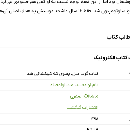
ال بود اما از این همه توجه نسبت به او کمی هم حسودی می‌کرد. 
شد. فقط 16 سال داشت. دوستش به هدفِ اصلی آن‌ها رسیده بود.
الب کتاب
ایی کریس، قهرمانِ کاردیف سیتی
تاب الکترونیک
یگزی در حیاطِ خانه
استعدادیاب
کتاب گرت بیل، پسری که کهکشانی شد
 تمرین با سِینت‌ها
تام اولدفیلد
،
مت اولدفیلد
زمان بازی
ماشاالله صفری
مرین بهترین‌ها را می‌سازد
انتشارات گلگشت
زمان‌های پر استرس
درد‌های رشد 1
۱۳۹۸
پیشرفت