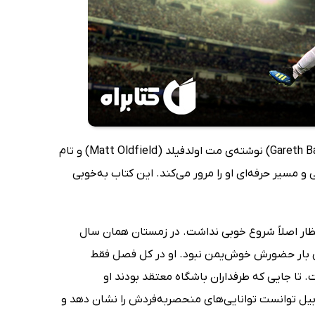
کتاب گرت بیل، پسری که کهکشانی شد (Gareth Bale: The Boy Who Became a Galáctico) نوشته‌ی مت اولدفیلد (Matt Oldfield) و تام
زندگی شخصی و مسیر حرفه‌ای او را مرور می‌کند. این کتاب به‌خوبی
 اما برخلاف انتظار اصلاً شروع خوبی نداشت. در زمستان همان سال
بیل سال 2008 به زمین برگشت اما این بار حضورش خوش‌یمن نبود. او در کل فصل فقط
 تا جایی که طرفداران باشگاه معتقد بودند او
ت. اما از فصل 2009 همه‌چیز تغییر کرد. بیل توانست توانایی‌های منحصربه‌فردش را نشان دهد و