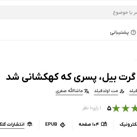
پشتیبانی
گرت بیل، پسری که کهکشانی شد
فیلد
مت اولدفیلد
ماشاالله صفری
★
★
۵
۱ رای
۱ نظر
●
انتشارات گل
کترونیک
104 صفحه
EPUB