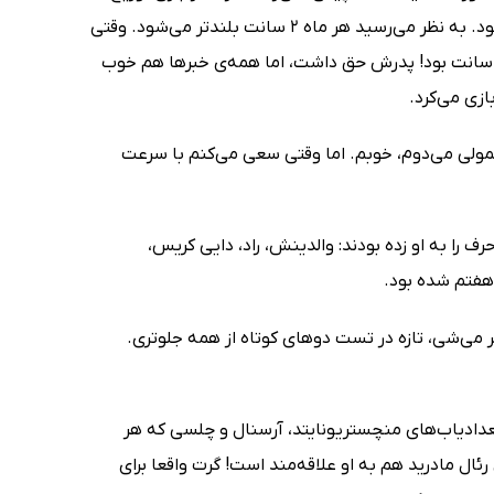
ثابت کرده بود که ارزش بورسیه را دارد، اما هنوز در میانِ دوره‌ی رشد ناگهانی‌اش بود. به نظر می‌رسید هر ماه 2 سانت بلندتر می‌شود. وقتی
یرستان وایت‌چرچ را ترک کرد، 172 سانتیمتر قد داشت، چند ماه بعد نزدیک به 182 سانت بود! پدرش حق داشت، اما همه‌ی خبرها هم خوب
ازی می‌کرد.
عمولی می‌دوم، خوبم. اما وقتی سعی می‌کنم با سرعت
 را به او زده بودند: والدینش، راد، دایی کریس،
 هفتم شده بود.
می‌شی، تازه در تست دوهای کوتاه از همه جلوتری.
تعدادیاب‌های منچستر‌یونایتد، آرسنال و چلسی که هر
ل مادرید هم به او علاقه‌مند است! گرت واقعا برای