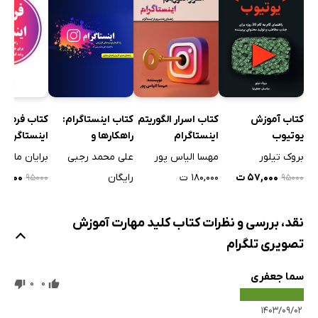
کتاب اینستاگرام:
کتاب آموزش
کتاب اسرار الگوریتم
کتاب فرمول
راهکارها و
یوتیوب
اینستاگرام
اینستاگرام
توصیه‌های کاربردی
علی محمد رجبی
بروک تیلور
مهسا الیاس پور
برایان مارک
رایگان
۵۷,۰۰۰ ت
۱۸۰,۰۰۰ ت
۵۷,۰۰۰
۹۵۰۰۰
۹۵۰۰۰
نقد، بررسی و نظرات کتاب کلید مهارت آموزش
تصویری تلگرام
سما جعفری
0
0
۱۴۰۳/۰۹/۰۲