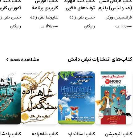
کتاب طراحی فشن
کتاب کلید مهارت
کتاب آموزش
کتاب کلید 
(مد و لباس) با نرم
ترفندهای طلایی
کاربردی برنامه‌
آموزش کارب
افزار ایلاستریتور و
تلگرام
نویسی ++C
اینستاگرام
فرانسیس ورکر
حسن نقی زاده
علیرضا نقی زاده
حسن نقی زا
فتوشاپ
۱۹۹,۰۰۰ ت
رایگان
۱۶۵,۰۰۰ ت
رایگان
›
کتاب‌های انتشارات نبض دانش
مشاهده همه
کتاب انیمیشن
کتاب استاندارد
کتاب شاهزاده
کتاب پادشاه