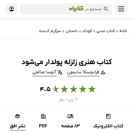
جستجو در
خانه
کتاب‌ متنی
کودک
داستان
سرگرم کننده
›
›
›
›
کتاب هنری زلزله پولدار می‌شود
فرانچسکا سایمون
آتوسا صالحی
★
★
★
★
★
۴.۵
۲ رای
۱ نظر
●
کتاب الکترونیک
83 صفحه
PDF
نشر افق