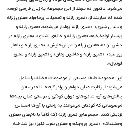
می‌شود. تاکنون ده مجلد از این مجموعه به زبان فارسی ترجمه
شده که عبارتند از:‌ «هنری زلزله و تعطیلات پرماجرا»، «هنری زلزله
و دندان شیری»، «هنری زلزله پولدار می‌شود»، «هنری زلزله و
پرستار لولوخرخره»، «هنری زلزله و خانه‌ی اشباح»، «هنری زلزله در
جشن تولد»، «هنری زلزله و شپش‌هایش»، «هنری زلزله و ناهار
روز عید»، «هنری زلزله و ماشین زمان» و «هنری زلزله و عشق
فوتبال».
این مجموعه طیف وسیعی از موضوعات مختلف را شامل
می‌شود؛ از رقابت میان خواهر و برادر گرفته، تا مدرسه و
چالش‌های آن، شادی‌های دوران کودکی و دوستی میان بچه‌ها؛
موضوعاتی که کودکان می‌توانند به راحتی با آن‌ها احساس
نزدیکی کنند. مجموعه‌ی هنری زلزله (که گاهاً با نام‌های «هنری
وحشتناک»، «هنری وروجک» و «هنری نفرت‌انگیز» نیز شناخته