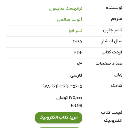
هنری زلزله هیپنوتیزم می‌کند
نویسنده
فرانچسکا سایمون
مترجم
آتوسا صالحی
ناشر چاپی
نشر افق
سال انتشار
۱۳۹۵
فرمت کتاب
PDF
تعداد صفحات
83
زبان
فارسی
شابک
978-964-369-356-5
۱۷۵,۰۰۰ تومان
€3.99
قیمت کتاب
خرید کتاب الکترونیک
الکترونیک