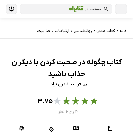
جستجو در
خانه
کتاب‌ متنی
روانشناسی
ارتباطات
جذابیت
›
›
›
›
کتاب چگونه در صحبت کردن با دیگران
جذاب باشید
فرشید نادری نژاد
★
★
★
★
★
۳.۷۵
۴ رای
۱ نظر
●