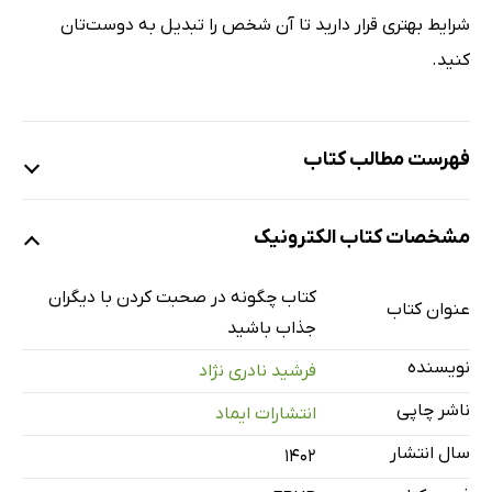
شرایط بهتری قرار دارید تا آن شخص را تبدیل به دوست‌تان
کنید.
فهرست مطالب کتاب
مقدمه
مشخصات کتاب الکترونیک
خودتان را به لذت پیوند دهید، نه درد
چگونه با افرادی که به تازگی با آن‌ها آشنا شدید، بحثی گرم و
کتاب چگونه در صحبت کردن با دیگران
عنوان کتاب
صمیمی داشته باشید.
جذاب باشید
چگونه با فردی کاملا غریبه، دوستی را آغاز کنید
نویسنده
فرشید نادری نژاد
چگونه هیچوقت برای آغاز و یا اضافه شدن به یک بحث، تردید
ناشر چاپی
انتشارات ایماد
نکنید
سال انتشار
۱۴۰۲
چگونه زمانی که پشت سر هم بین صحبتتان تداخل ایجاد