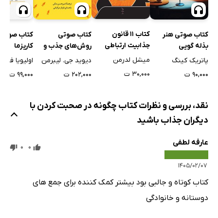
کتاب 11 قانون
کتاب صوتی هنر
کتاب صوتی
کتاب صوتی 
جذابیت ارتباطی
بذله گویی
روش‌های جذب و
کاریزما
متقاعد‌ کردن
میشل لدرمن
پاتریک کینگ
دیوید جی. لیبرمن
اولیویا فاکس
دیگران
۳۰,۰۰۰ ت
۹۰,۰۰۰ ت
۲۰۲,۰۰۰ ت
۹۹,۰۰۰ ت
نقد، بررسی و نظرات کتاب چگونه در صحبت کردن با
دیگران جذاب باشید
عارفه لطفی
0
0
۱۴۰۵/۰۲/۰۷
کتاب کوتاه و جالبی بود بیشتر کمک کننده برای جمع های
دوستانه و خانوادگی