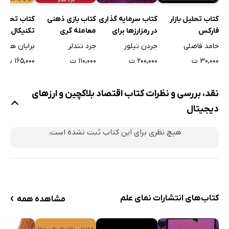
10. در مورد شرکت‌های V شکل: حاکمیت، ارز دیجیتال و داخلی
کتاب تحلیل بازار
کتاب سرمایه گذاری
کتاب بازی ذهنی
کتاب تحلیل
سازی در بلاکچین
فارکس
در رمزارزها برای
معامله گری
تکنیکال کار
1. مقدمه
مبتدیان
حامد فاضلی
جردن تیلور
جرد تندلر
برایان هیل
2. هزینه‌های معامله، مالکیت، و نظریه‌ای از شرکت
۳۰,۰۰۰ ت
۲۰۰,۰۰۰ ت
۱۱۰,۰۰۰ ت
۱۶۵,۰۰۰ ت
3. پرونده یورودلار
4. بلاکچین و ساختار سازمانی
نقد، بررسی و نظرات کتاب اقتصاد بلاکچین و ارزهای
5. بازارهای داخلی در سازمان‌های M شکل
دیجیتال
6. شرکت V شکل
هیچ نظری برای این کتاب ثبت نشده است.
7. سیاست پولی و زنجیره تأمین ادغام شده با بلاکچین
8. مفاهیم گسترده
9. نتیجه گیری
›
کتاب‌های انتشارات نمای علم
مشاهده همه