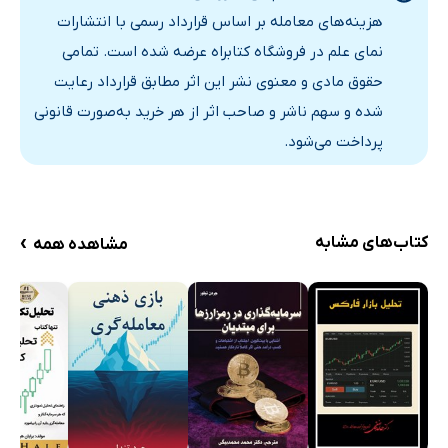
2. مشکل صحبت درباره ارزانی: یک تمثیل
هزینه‌های معامله بر اساس قرارداد رسمی با انتشارات
3. ارزش سیگنالی پول
نمای علم در فروشگاه کتابراه عرضه شده است. تمامی
4. «کار» به عنوان یک سیگنال گران قیمت
حقوق مادی و معنوی نشر این اثر مطابق قرارداد رعایت
5. «سهام» به عنوان یک سیگنال گران قیمت
شده و سهم ناشر و صاحب اثر از هر خرید به‌صورت قانونی
6. مشوق‌ها در برنامه‌های بلاکچین غیر پولی
پرداخت می‌شود.
7. شکست مالی بر-زنجیره
8. برنامه‌های غیر پولی
9. نتیجه‌گیری: پیامدهایی برای توسعه‌های آینده
›
کتاب‌های مشابه
مشاهده همه
9. معماری بدون اعتماد و سازمان V شکل
1. مقدمه
2. اعتماد چیست؟
3. نهادهای اعتماد
4. سازمان بی اعتماد
5. نتیجه گیری