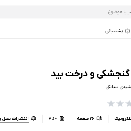
پشتیبانی
گنجشکی و درخت بید
شیدی سیانکی
★
★
انتشارات نسل ی
کترونیک
26 صفحه
PDF