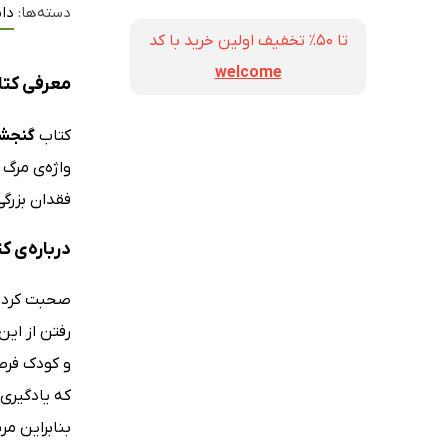
دسته‌ها:
دا
تا ۵۰٪ تخفیف اولین خرید با کد
welcome
معرفی کتا
کتاب
گنجشک
واژه‌ی مرگ 
فقدان بزرگی
درباره‌‌ی
صحبت کردن ا
رفتن از این
و کودک فرصت
که یادگیری
بنابراین م