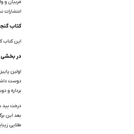
مربیان و وا
انتشارات ن
کتاب گنجش
این کتاب کودکان 6 تا 9 ساله را برای پذیرش
در بخشی ا
اولین پایی
دوست داشت،
برداره و دو
درخت بید ب
بعد این برگ
طلایی زیبا