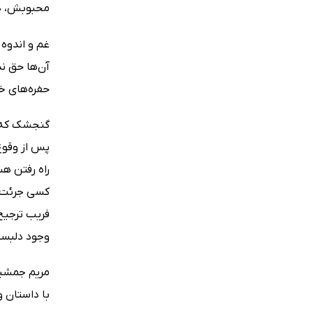
محبوبش، در
غم و اندوه 
آن‌ها حق ن
حفره‌های خا
گنجشک که ه
پس از وقوع 
راه رفتن هس
کسی جرئت ند
فریب ترجیح
وجود دلبست
مریم جمشید
با داستان و