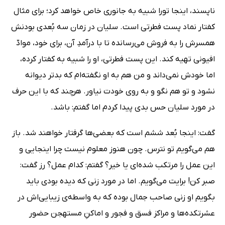
ناپسند، اینجا تورا شبیه به جانوری خاص خواهد کرد؛ برای مثال
کفتار نماد پست‌ فطرتی ‌است. سلیان در زمان سه بُعدی بودنش
همسرش را به فروش می‌رسانده تا با درآمدِ آن، برای خود، موادّ
افیونی تهیه کند. این پست فطرتی، او را شبیه به کفتار کرده،
اما خودش نمی‌داند و من هم به او نگفته‌ام که بدتر دیوانه
نشود و تو هم نگو و به روی خودت نیاور. هرچند که با این حرف
در مورد سلیان حس بدی پیدا کردم اما گفتم: باشد.
گفت: اینجا بُعد ششم است که بعضی‌ها گرفتار خواهند شد. باز
هم می‌گویم تو نترس. چون هنوز معلوم نیست چرا اینجایی و
این عمل را مرتکب شده‌ای یا خیر؟ گفتم: کدام عمل؟ رز گفت:
صبر کن! برایت می‌گویم. اما در مورد زنی که دیده بودی باید
بگویم او زنی صاحب جمال بوده که به واسطه‌ی زیبایی‌اش در
عشرتکده‌ها و مراکز فسق و فجور و اماکنِ مستهجن حضور