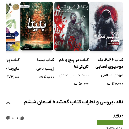
کتاب 2066، یک
کتاب در پیچ و خم
کتاب بنیتا
کتاب پری ک
دومینوی فضایی
تاریکی‌ها
زینب ناجی
علیرضا حسن 
مهدی اسلامی
سید حسین علوی
۵۰,۰۰۰ ت
۱۷۳,۰۰۰ ت
۱۶۸,۰۰۰ ت
۵۰,۰۰۰ ت
نقد، بررسی و نظرات کتاب گمشده آسمان ششم
پرویز
0
0
۱۴۰۳/۰۷/۱۸