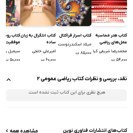
کتاب هنر محاسبه
کتاب اسرار فراکتال
کتاب انتگرال به زبان
کتاب روش‌ه
عمل‌های ریاضی
ساده
موفقیت آمی
میلاد اسکندردوست
(بدون ماشین
مسئله
محمدرضا شریفی کیا
امیرعلی خلجی
سیمیل روس
۸۵,۰۰۰ ت
حساب)
۵۴,۰۰۰ ت
۶۰,۰۰۰ ت
۵۰,۰۰۰ ت
نقد، بررسی و نظرات کتاب ریاضی عمومی 2
هیچ نظری برای این کتاب ثبت نشده است.
›
کتاب‌های انتشارات فناوری نوین
مشاهده همه