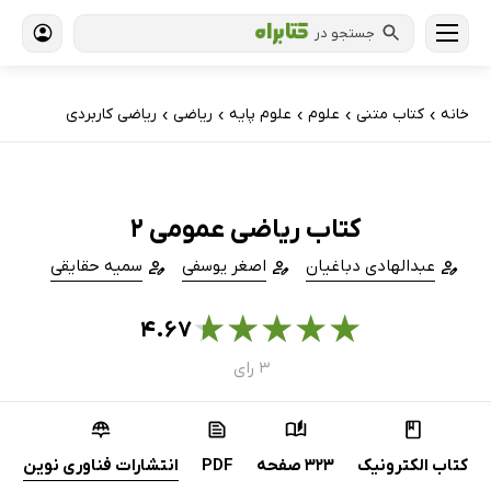
جستجو در
خانه
کتاب‌ متنی
علوم
علوم پایه
ریاضی
ریاضی کاربردی
›
›
›
›
›
کتاب ریاضی عمومی 2
عبدالهادی دباغیان
اصغر یوسفی
سمیه حقایقی
★
★
★
★
★
۴.۶۷
۳ رای
کتاب الکترونیک
323 صفحه
PDF
انتشارات فناوری نوین