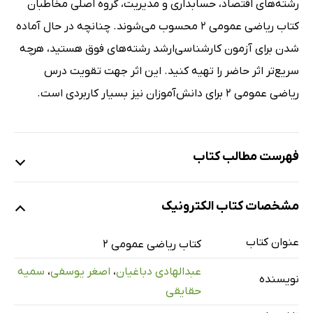
رشته‌های اقتصاد، حسابداری و مدیریت، گروه اصلی مخاطبان
کتاب ریاضی عمومی 2 محسوب می‌شوند. چنانچه در حال آماده‌
شدن برای آزمون کارشناسی‌ارشد رشته‌های فوق هستید، هرچه
سریع‌تر اثر حاضر را تهیه کنید. این اثر جهت تقویت درس
ریاضی عمومی 2 برای دانش‌آموزان نیز بسیار کاربردی است.
فهرست مطالب کتاب
فصل اول: بردار
مشخصات کتاب الکترونیک
فصل دوم: ماتریس و دترمینان
فصل سوم: دستگاه معادلات خطی و توابع خطی
عنوان کتاب
کتاب ریاضی عمومی 2
فصل چهارم: توابع چندمتغیره
عبدالهادی دباغیان
،
اصغر یوسفی
،
سمیه
نویسنده
فصل پنجم: انتگرال
حقایقی