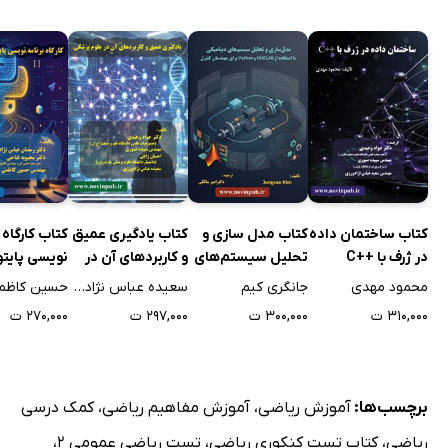
کتاب ساختمان داده
کتاب مدل سازی و
کتاب یادگیری عمیق
کتاب کارگاه 
در ژرف با ++C
تحلیل سیستم‌های
و کاربردهای آن در
نویسی پایتو
دینامیکی با استفاده
علوم پزشکی
زبان ساده
محمود مهدی
جانگری کیم
سعیده عباس نژادورزی
حسین کاظم
از MATLAB و
۳۱۰,۰۰۰ ت
۳۰۰,۰۰۰ ت
۲۹۷,۰۰۰ ت
۲۷۰,۰۰۰ ت
Python برای
مهندسان کنترل
برچسب‌ها:
آموزش ریاضی
،
آموزش مفاهیم ریاضی
،
کمک درسی
ریاضی
،
کتاب تست کنکوری ریاضی
،
تست ریاضی عمومی 2
،