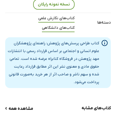
نسخه نمونه رایگان
پژوهش کاربردی
خلاصه
کتاب‌های نگارش علمی
فصل دوم: چه عناصری پرسش پژوهش را تشکیل می‌دهند؟
دسته‌ها
کتاب‌های دانشگاهی
موضوعات، اهداف و مقاصد پژوهش
شکل پرسش‌های پژوهش و محتوای آن‌ها
کتاب طراحی پرسش‌های پژوهش: راهنمای پژوهشگران
مسائل شکلی
علوم انسانی و ‌اجتماعی بر اساس قرارداد رسمی با انتشارات
پرسش‌های بسیار و دوگانگی‌های اشتباه
مهد پژوهش در فروشگاه کتابراه عرضه شده است. تمامی
پرسش‌های حشوی
حقوق مادی و معنوی نشر این اثر مطابق قرارداد رعایت
مشکلات مربوط به موضوع
شده و سهم ناشر و صاحب اثر از هر خرید به‌صورت قانونی
پرسش‌های متافیزیکی
پرداخت می‌شود.
پرسش‌های هنجاری
پرسش‌های جمع‌آوری داده
انواع پرسش‌های پژوهش
›
کتاب‌های مشابه
مشاهده همه
پرسش‌های توصیفی و توضیحی