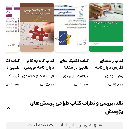
پرسش‌های اطلاعاتی: چهار نوع پرسش توصیفی و دو نوع
پرسش توضیحی
نوع‌شناسی‌های هدف-محور
توانمندسازی
مقایسه
فرضیه‌ها
کتاب راهنمای
فرضیه‌ها چه هستند؟
کتاب تکنیک های
کتاب گام به گام
کتاب تکنیک
نگارش پایان‌نامه:
طلایی در مقاله
پایان نامه نویسی
طلایی در ار
فرضیه‌ها از کجا می‌آیند؟
ساختار، آیین نگارش،
نویسی
مقاله به مج
زهرا تهوری
ابراهیم زارع پور
فرشته حاج محمدی
فریبا کاتبی 
فرضیه و طرح پژوهش
شیوۀ استناد،
پژوهشی و
۷۲,۰۰۰ ت
۳۱,۰۰۰ ت
۱۵,۰۰۰ ت
۳۱,۰۰۰ ت
صفحه‌آرایی با Word
همایش‌ها
خلاصه
فصل سوم: چه عواملی یک پرسش را «پژوهش‌پذیر» می‌کنند؟
نقد، بررسی و نظرات کتاب طراحی پرسش‌های
«پژوهش‌پذیری» پرسش
پژوهش
محدوده پرسش
هیچ نظری برای این کتاب ثبت نشده است.
اولویت‌بندی