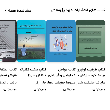
سخن آخر
›
کتاب‌های انتشارات مهد پژوهش
مشاهده همه
کتاب ظرفیت نوآوری
کتاب عوامل
کتاب هفت تکنیک
کتاب استفاد
بر عملکرد سازمان با
محتوایی و فرایندی
کاهش سریع
هوش مصنو
تاکید بر چابکی
موثر بر انگیزش
استرس
atGPT
علیرضا حقیقت شعار
علیرضا حقیقت شعار
جان زگر
برنت ا. اندرز
سازمانی
کارکنان
آموزش و تد
۷۰,۰۰۰ ت
۷۰,۰۰۰ ت
۷۰,۰۰۰ ت
۱۶۰,۰۰۰ ت