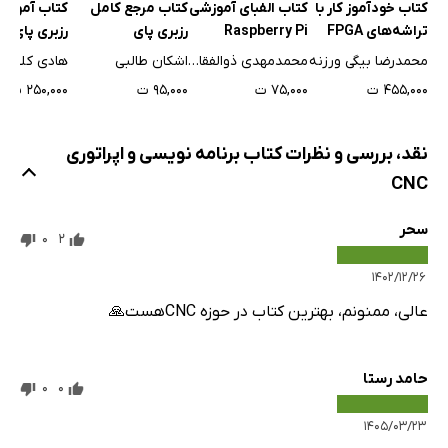
کتاب خودآموز کار با
کتاب الفبای آموزشی
کتاب مرجع کامل
کتاب آموزش
تراشه‌های FPGA
Raspberry Pi
رزبری پای
رزبری پای
Xilinx و زبان برنامه
RaspBerry Pi
محمدرضا بیگی ورزنه
محمدمهدی ذوالفقاری
اشکان طالبی
هادی کلانی
نویسی آن
پایتون
۴۵۵,۰۰۰ ت
۷۵,۰۰۰ ت
۹۵,۰۰۰ ت
۲۵۰,۰۰۰ ت
نقد، بررسی و نظرات کتاب برنامه نویسی و اپراتوری
CNC
سحر
0
2
۱۴۰۲/۱۲/۲۶
عالی، ممنونم، بهترین کتاب در حوزه CNCهست🙏
حامد رستا
0
0
۱۴۰۵/۰۳/۲۳