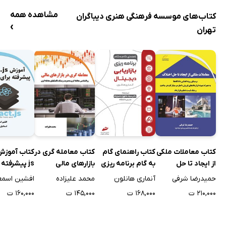
مشاهده همه
کتاب‌های موسسه فرهنگی هنری دیباگران
›
تهران
کتاب معاملات ملکی
کتاب راهنمای گام
کتاب معامله گری در
از ایجاد تا حل
به گام برنامه ریزی
بازارهای مالی
js پیشرفته 
اختلاف
بازاریابی دیجیتال
فرانت اند
حمیدرضا شرفی
آنماری هانلون
محمد علیزاده
۲۱۰,۰۰۰ ت
۱۶۸,۰۰۰ ت
۱۴۵,۰۰۰ ت
۱۶۰,۰۰۰ ت