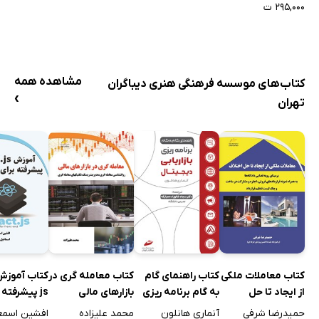
۲۹۵,۰۰۰ ت
راهنمای عملی چابک
AGILE PRACTICE
GUIDE
مشاهده همه
کتاب‌های موسسه فرهنگی هنری دیباگران
›
تهران
کتاب معاملات ملکی
کتاب راهنمای گام
کتاب معامله گری در
از ایجاد تا حل
به گام برنامه ریزی
بازارهای مالی
js پیشرفته 
اختلاف
بازاریابی دیجیتال
فرانت اند
حمیدرضا شرفی
آنماری هانلون
محمد علیزاده