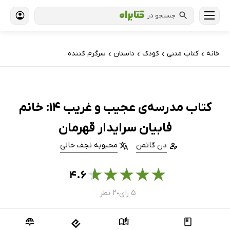
جستجو در
خانه
کتاب‌ متنی
کودک
داستان
سرگرم کننده
›
›
›
›
کتاب مدرسه‌ی عجیب و غریب 14: خانم
فابیان سرایدار قهرمان
دن گاتمن
محبوبه نجف خانی
★
★
★
★
★
۴.۶
۵ رای
۲ نظر
●