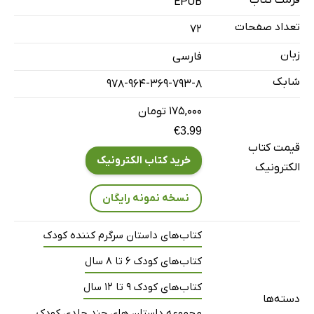
فرمت کتاب
EPUB
11: باز هم وضعیت اضطراری
تعداد صفحات
72
12: به افتخار خانم فابیان هورا بکشید!
زبان
فارسی
شابک
978-964-369-793-8
۱۷۵,۰۰۰ تومان
€3.99
قیمت کتاب
خرید کتاب الکترونیک
الکترونیک
نسخه نمونه رایگان
کتاب‌های داستان سرگرم کننده کودک
کتاب‌های کودک 6 تا 8 سال
کتاب‌های کودک 9 تا 12 سال
دسته‌ها
مجموعه داستان های چند جلدی کودک