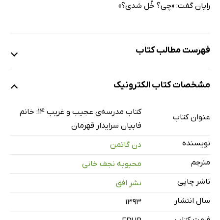
رایان گفت: «چی؟ خُل شدی؟»
فهرست مطالب کتاب
1: وضعیت اضطراری در توالت
مشخصات کتاب الکترونیک
2: خانم فابیان به کمک می‌آید
3: محشرترین فکر بکر کل تاریخ جهان
کتاب مدرسه‌ی عجیب و غریب 14: خانم
عنوان کتاب
4: روی پشت‌بام
فابیان سرایدار قهرمان
5: دیدار آقای ناوال
نویسنده
دن گاتمن
6: خانم فابیان، سرایدار قهرمان
مترجم
محبوبه نجف خانی
7: ماهیت سرّی خانم فابیان
ناشر چاپی
نشر افق
8: راز اتاق سرّی
سال انتشار
9: آقای ناوال ناراحت و افسرده
۱۳۹۳
10: قهرمان جدید