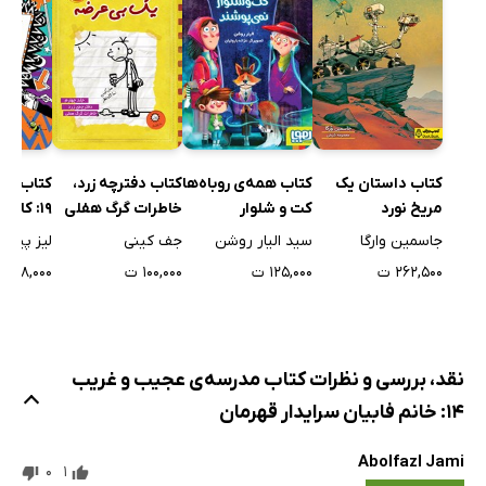
کتاب داستان یک
کتاب همه‌ی روباه‌ها
کتاب دفترچه زرد،
کتاب تا
مریخ نورد
کت و شلوار
خاطرات گرگ هفلی
19: کارا
نمی‌پوشند
تصادفی
جاسمین وارگا
سید الیار روشن
جف کینی
لیز پیشو
۲۶۲,۵۰۰ ت
۱۲۵,۰۰۰ ت
۱۰۰,۰۰۰ ت
۴۸,۰۰۰ ت
نقد، بررسی و نظرات کتاب مدرسه‌ی عجیب و غریب
14: خانم فابیان سرایدار قهرمان
Abolfazl Jami
0
1