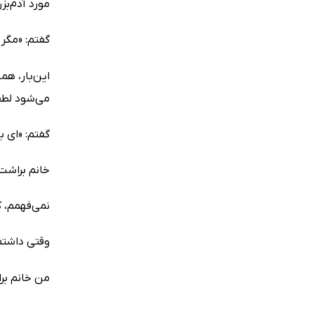
مورد آدم‌بز
گفتم: «مگر
این‌بار، هم
می‌شود لطف
گفتم: «ای ب
خانم براشت 
نمی‌فهمم، ک
وقتی داشتم
من خانم بر