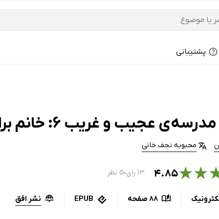
پشتیبانی
‌ی عجیب و غریب 6: خانم براشت، مربی بهداشت
ن
محبوبه نجف خانی
★
★
۴.۸۵
۱۳ رای
۵ نظر
●
نشر افق
کترونیک
88 صفحه
EPUB