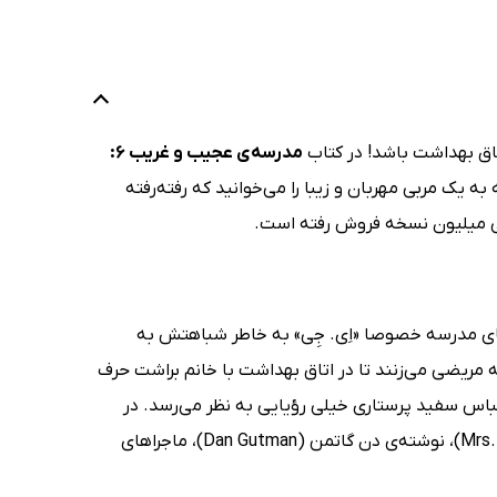
تاق بهداشت باشد! در کتاب
مدرسه‌ی عجیب و غریب 6:
ه یک مربی مهربان و زیبا را می‌خوانید که رفته‌رفته
سی میلیون نسخه فروش رفته است.
ی مدرسه خصوصا «اِی. جِی» به خاطر شباهتش به
 مریضی می‌زنند تا در اتاق بهداشت با خانم براشت حرف
 لباس سفید پرستاری خیلی رؤیایی به نظر می‌رسد. در
کتاب مدرسه‌ی عجیب و غریب 6: خانم براشت، مربی بهداشت (!Mrs. Cooney is Loony)، نوشته‌ی دن گاتمن (Dan Gutman)، ماجراهای