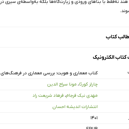
د نه‌فقط با بناهای ورودی و زیارت‌گاه‌ها بلکه به‌واسطه‌ی سیری در ف
وند.
الب کتاب
جم
تاب الکترونیک
درخشانی مدیر جایزه معماری آقاخان
کتاب معماری و هویت: بررسی معماری در فرهنگ‌های 
تاحیه
چارلز کورئا
،
مونا سراج الدین
جوی هویت
مهدی نیک فرجام
،
فرهاد شریعت راد
تداول جدید در خاورمیانه
انتشارات اندیشه احسان
ست
المللی معماری جنوب شرق آسیا
۱۴۰۱