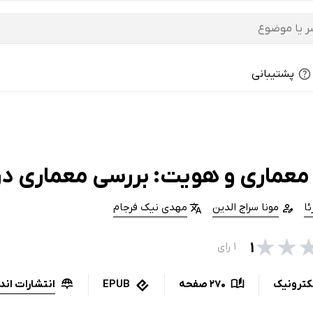
پشتیبانی
معماری و هویت: بررسی معماری در
ئا
مونا سراج الدین
مهدی نیک فرجام
★
★
۱
۱ رای
انتشارات ان
کترونیک
270 صفحه
EPUB