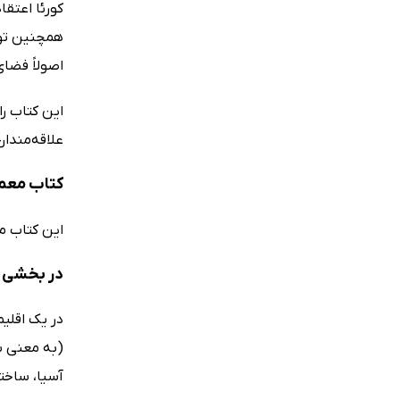
کورئا اعتقا
همچنین توا
اصولاً فضا
این کتاب را
علاقه‌مندان
کتاب معما
این کتاب م
در بخشی ا
در یک اقلیم
(به معنی سا
آسیا، ساخت