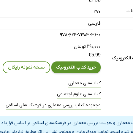
EPUB
دی نخست – مالزی
ات
270
رهنگ و دانش در وحدت طراحی
فارسی
دی دوم – اندونزی
 در وحدت
978-622-7303-36-0
ی سوم – سنگاپور
۲۹۰,۰۰۰ تومان
ی در معماری، آن‌گونه که از دیدگاه یک سنگاپوری درک می‌شود
€5.99
الکترونیک
خرید کتاب الکترونیک
نسخه نمونه رایگان
ی چهارم - تایلند
 بر روی پایه‌ها، نشانه‌ای از خاستگاه فرهنگی جنوب شرقی آسیا
کتاب‌های معماری
دی پنجم - هند
کتاب‌های علوم اجتماعی
 جستجوی اندکی نور در انتهای دیگر
مجموعه کتاب بررسی معماری در فرهنگ های اسلامی
دی ششم – مالزی
، کوالالامپور
 معماری و هویت: بررسی معماری در فرهنگ‌های اسلامی بر اساس قرارداد ر
دی هفتم – مالزی
 شده است. تمامی حقوق مادی و معنوی نشر این اثر مطابق قرارداد رعایت