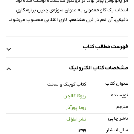
اثر پائولوس پوتر بود. در بروشور نمایشگاه نوشته شده بود
انتخاب یک گاو معمولی به عنوان سوژه‌ی چنین پرتره‌نگاریِ‌
دقیقی، آن هم در قرن هفدهم، کاری انقلابی محسوب می‌شود.
فهرست مطالب کتاب
1- کتاب‌های کودکان
مشخصات کتاب الکترونیک
2- بچه‌ی کریستالی
3- خیلی خیلی وقت پیش، اواخر ماه اوت
عنوان کتاب
کتاب کوچک و سخت
4- دلیلی برای عذرخواهی از دوستان
نویسنده
ریوکا گالچن
5- بچه چه‌جور دارویی‌ست؟
مترجم
رویا پورآذر
6- خاندان
ناشر چاپی
نشر اطراف
7- مراسم محموله‌ها‌ی دریایی
8- اسرار سلیقه
سال انتشار
۱۳۹۹