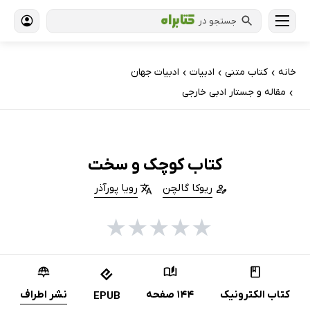
جستجو در
خانه
کتاب‌ متنی
ادبیات
ادبیات جهان
›
›
›
مقاله و جستار ادبی خارجی
›
کتاب کوچک و سخت
ریوکا گالچن
رویا پورآذر
★
★
★
★
★
کتاب الکترونیک
144 صفحه
نشر اطراف
EPUB