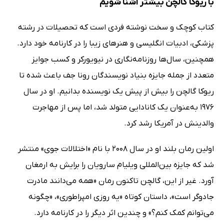
با ریوکا گالچن بیشتر آشنا شویم
کتاب کوچک و سخت نوشته فردی است که تحصیلات در رشته
پزشکی، ادبیات انگلیسی و هنرهای زیبا را در کارنامه خود دارد.
همچنین، سال‌ها روزنامه‌نگاری در نیویورکر و کسب جوایز
متعدد از جمله جایزه بنیاد نویسندگان رونا جف باعث شده تا
ریوکا گالچن را بیش از پیش یک نویسنده بدانیم. او در سال
1976 به‌عنوان یک کانادایی متولد شد، اما پس از مهاجرت
والدینش در آمریکا رشد کرد.
اولین رمان بلند او در سال 2008 با نام «اختلالات جوی» منتشر
شد که جایزه بین‌المللی ویلیام سارویان را برایش به ارمغان
آورد. غیر از این، گالچن تاکنون رمان «همه می‌دانند مادرت
جادوگر است»، داستان کوتاه «یه روزی امپراطوری»، «چگونه
می‌توانم کمک کنم؟» و چندین اثر دیگر را در کارنامه دارد.