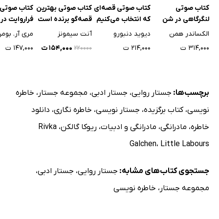
کتاب صوتی
کتاب صوتی قصه‌ای
کتاب صوتی بهترین
کتاب صوتی
لنگرگاهی در شن
که انتخاب می‌کنیم
قصه‌گو برنده است
فراروایت در 
روان
حلقه‌ها
الکساندر همن
دیوید دنبورو
آنت سیمونز
مری آر. بوم
۳۱۴,۰۰۰ ت
۲۱۴,۰۰۰ ت
۱۵۴,۰۰۰ ت
۱۴۷,۰۰۰ ت
۲۲۰۰۰۰
برچسب‌ها:
جستار روایی
،
جستار ادبی
،
مجموعه جستار
،
خاطره
نویسی
،
کتاب برگزیده
،
جستار نویسی
،
خاطره نگاری
،
دانلود
خاطره
،
مادرانگی
،
مادرانگی و ادبیات
،
ریوکا گالکن
،
Rivka
Galchen
،
Little Labours
جستجوی کتاب‌های مشابه:
جستار روایی
،
جستار ادبی
،
مجموعه جستار
،
خاطره نویسی