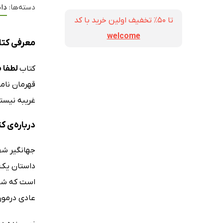
دسته‌ها:
داس
تا ۵۰٪ تخفیف اولین خرید با کد
welcome
معرفی کتا
کتاب
لطفا م
قهرمان نام
غریبه نیستن
درباره‌ی ک
داستان یک ر
است که شاید
عادی درمورد