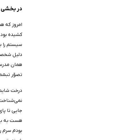
در بخشی از
امروز که هم
کشیده بود ا
سیستم را به
دلیل شخصی 
همان مدرسه
تصوّر تبسّ
درخت شاید س
نمی‌شناخت.
جایی تا پای
هست به باز
بودم سرم را