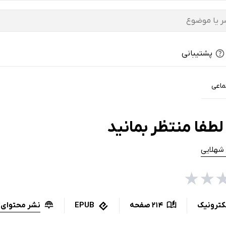
پشتیبانی
ماعی
طفا منتظر بمانید
 شهلایی
★
★
نشر محتوای 
کترونیک
214 صفحه
EPUB