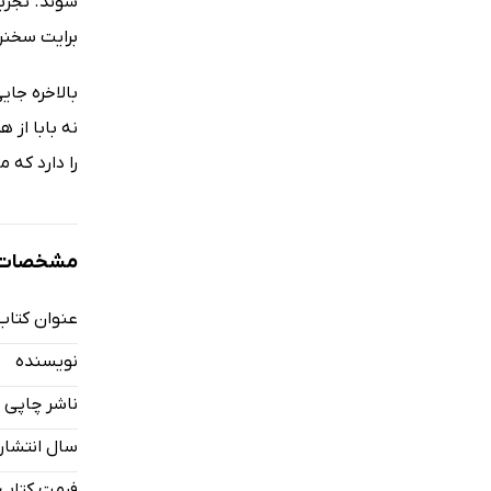
شوند. تجربۀ
برایت سخنرا
بالاخره جای
نه بابا از 
را دارد که 
مشخصات ک
عنوان کتاب
نویسنده
ناشر چاپی
سال انتشار
فرمت کتاب