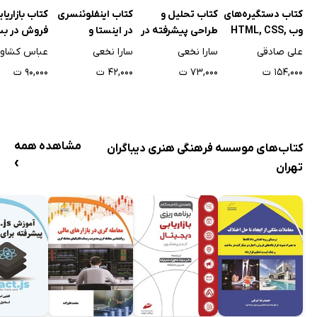
کتاب دستگیره‌های
کتاب تحلیل و
کتاب اینفلوئنسری
کتاب بازاریاب
وب HTML, CSS,
طراحی پیشرفته در
در اینستا و
فروش در بس
PHP
نرم افزار ADAMS
رسانه‌های اجتماعی
فیسبوک
علی صادقی
سارا نخعی
سارا نخعی
عباس کشاور
۱۵۴,۰۰۰ ت
۷۳,۰۰۰ ت
۴۲,۰۰۰ ت
۹۰,۰۰۰ ت
مشاهده همه
کتاب‌های موسسه فرهنگی هنری دیباگران
›
تهران