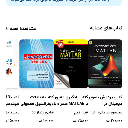
›
کتاب‌های مشابه
مشاهده همه
کتاب پردازش تصویر
کتاب معادلات
کتاب یادگیری عمیق
دیجیتال در
دیفرانسیل معمولی
با MATLAB همراه با
مهندسی عم
MATLAB
با Matlab
یادگیری ماشین و
محسن سرداری زارچی
هادی رضازاده
فیل کیم
محمد طبیع
شبکه‌های عصبی
۲۰۰,۰۰۰ ت
۱۰۰,۰۰۰ ت
۷۵,۰۰۰ ت
۱۵۰,۰۰۰ ت