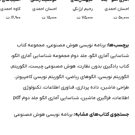
و فرهنگی در
سوم
ناخوانده‌ام سرطان
احسان احمدی
احسان احمدی
رحیم ارژنگی
۱۵,۰۰۰ ت
۱۶,۹۰۰ ت
۵۰,۰۰۰ ت
۷۵,۰۰۰ ت
برچسب‌ها:
برنامه نویسی هوش مصنوعی
،
مجموعه کتاب
شناسایی آماری الگو
،
جلد دوم مجموعه شناسایی آماری الگو
،
کتاب یادگیری بدون نظارت
،
هوش مصنوعی چیست
،
الگوریتم
،
الگوریتم نویسی
،
الگوهای ریاضی
،
الگوریتم نویسی کامپیوتر
،
طراحی ماشین
،
داده پردازی
،
فناوری اطلاعات
،
تکنولوژی
اطلاعات
،
فراگیری ماشین
،
شناسایی آماری الگو جلد دوم pdf
جستجوی کتاب‌های مشابه:
برنامه نویسی هوش مصنوعی