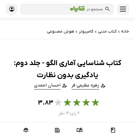
جستجو در
خانه
کتاب‌ متنی
کامپیوتر
هوش مصنوعی
›
›
›
کتاب شناسایی آماری الگو - جلد دوم:
یادگیری بدون نظارت
زهره عظیمی فر
احسان احمدی
★
★
★
★
★
۳.۸۳
۶ رای
۴ نظر
●