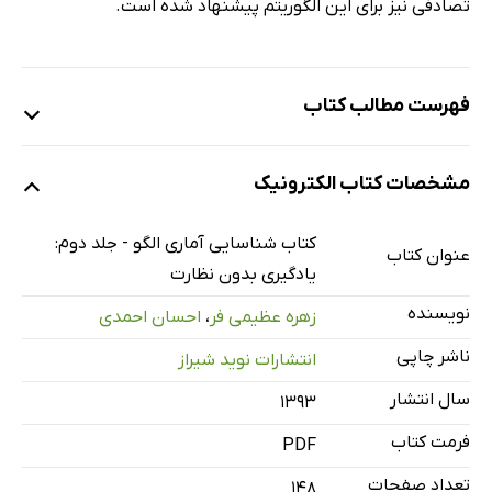
تصادفی نیز برای این الگوریتم پیشنهاد شده است.
فهرست مطالب کتاب
1. تخمین چگالی پارامتریک
مشخصات کتاب الکترونیک
2. تخمین چگالی غیر پارامتریک
3. خوشه‌بندی پارامتریک
کتاب شناسایی آماری الگو - جلد دوم:
عنوان کتاب
4. خوشه‌بندی غیر پارامتریک
یادگیری بدون نظارت
نویسنده
زهره عظیمی فر
،
احسان احمدی
ناشر چاپی
انتشارات نوید شیراز
سال انتشار
۱۳۹۳
فرمت کتاب
PDF
تعداد صفحات
148