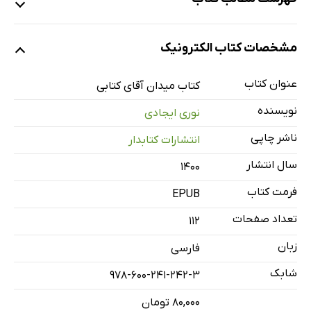
میدان آقای کتابی
مشخصات کتاب الکترونیک
آهنگ ناموزون کفش‌هایش
عروس
عنوان کتاب
کتاب میدان آقای کتابی
باید برم یه جای دور
نویسنده
نوری ایجادی
غزلِ بهار
ناشر چاپی
انتشارات کتابدار
موجودات زنده خانه ما
سال انتشار
۱۴۰۰
پروانه
بقچه
فرمت کتاب
EPUB
شهر بی‌سایه
تعداد صفحات
112
شکل گوش‌ماهی‌های سفید
زبان
فارسی
شابک
978-600-241-242-3
۸۰,۰۰۰ تومان