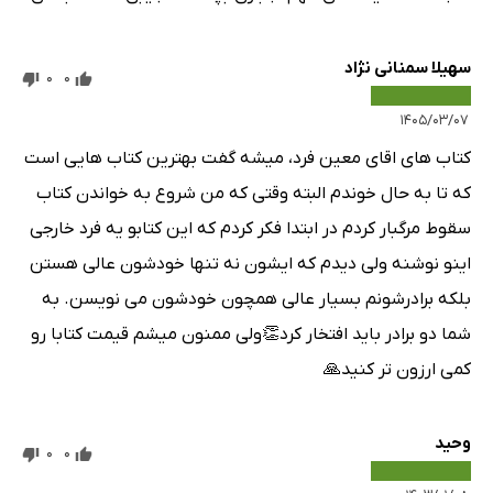
سهیلا سمنانی نژاد
0
0
۱۴۰۵/۰۳/۰۷
کتاب های اقای معین فرد، میشه گفت بهترین کتاب هایی است
که تا به حال خوندم البته وقتی که من شروع به خواندن کتاب
سقوط مرگبار کردم در ابتدا فکر کردم که این کتابو یه فرد خارجی
اینو نوشنه ولی دیدم که ایشون نه تنها خودشون عالی هستن
بلکه برادرشونم بسیار عالی همچون خودشون می نویسن. به
شما دو برادر باید افتخار کرد👏ولی ممنون میشم قیمت کتابا رو
کمی ارزون تر کنید🙏
وحید
0
0