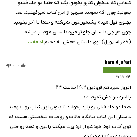
کسایی که میخوان کتابو بخونن بگم که حتما دو جلد قبلیو
بخونید چون اگه نخونید هیچی از این کتاب نمی‌فهمید، بعد
بهتون قول میدم پشیمون‌تون نمی‌کنه و حتما تا آخر بخونید
چون هر چی داستان جلو تر میره داستان مهم تر میشه.
(خطر اسپویل) توی داستان همش یه ذهنم
ادامه...
hamid jafari
0
0
۱۴۰۲/۰۱/۱۴
امروز سیزدهم فرودین ۱۴۰۲ ساعت ۲۳
بلاخره خوندش تموم شد.
حتما دو جلد قبلی رو باید بخونید تا بتونی این کتاب رو بفهمید.
داستان این کتاب بیانگره حالات و روحیات شخصیتی هست که
توی کتاب دوم خودشو از دره پرت میکنه پایین و همه رو حتی
خواننده رو کلافه میکنه.