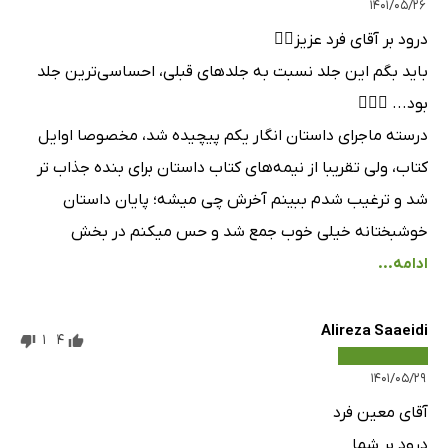
۱۴۰۱/۰۵/۲۶
درود بر آقای فرد عزیز✌🏻
باید بگم این جلد نسبت به جلدهای قبلی، احساسی‌ترین جلد
بود... 👌🏻🍃
درسته ماجرای داستان انگار یکم پیچیده شد، مخصوصا اوایل
کتاب، ولی تقریبا از نیمه‌های کتاب داستان برای بنده جذاب تر
شد و ترغیب شدم ببینم آخرش چی میشه؛ پایان داستان
خوشبختانه خیلی خوب جمع شد و حس میکنم در بخش
ادامه...
Alireza Saaeidi
1
4
۱۴۰۱/۰۵/۲۹
آقای معین فرد
درود بر شما