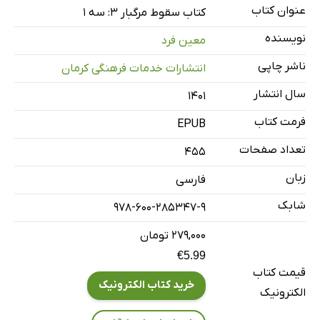
3. باران
عنوان کتاب
کتاب سقوط مرگبار 3: سه 1
4. آغوش اجباری
نویسنده
معین فرد
5. دندان‌های تیز
ناشر چاپی
انتشارات خدمات فرهنگی کرمان
6. انتظار
سال انتشار
۱۴۰۱
7. خروش
8. جزیره
فرمت کتاب
EPUB
9. دریچه
تعداد صفحات
455
10. افق
زبان
فارسی
11. مسخ
شابک
978-600-285347-9
12. جاده
13. شکارچی
۲۷۹,۰۰۰ تومان
€5.99
14. گمشده
قیمت کتاب
15. کابوس
خرید کتاب الکترونیک
الکترونیک
16. خون