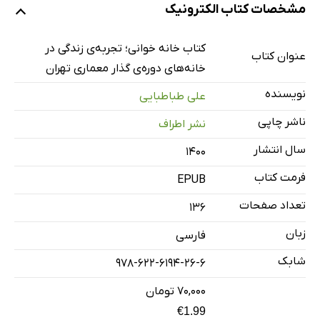
مشخصات کتاب الکترونیک
یادداشت اول
صفر خانه‌هایی که از آن آمدیم
کتاب خانه خوانی؛ تجربه‌ی زندگی در
عنوان کتاب
1: قالب از ما هست شد
خانه‌های دوره‌ی گذار معماری تهران
2: جای بالاتر
نویسنده
علی طباطبایی
3: راهروی مشترک
ناشر چاپی
نشر اطراف
4: ساکنِ روان
سال انتشار
۱۴۰۰
5: خیال و بهار خواب
فرمت کتاب
6: ایوان تماشا
EPUB
7: گریز به مرکز
تعداد صفحات
136
8: گوشه‌های ابهام
زبان
فارسی
9: خلوت
شابک
978-622-6194-26-6
10: مادرِ حیاط
۷۰,۰۰۰ تومان
11: ناخانه
€1.99
12: خانه‌هایی که با خود می‌بریم