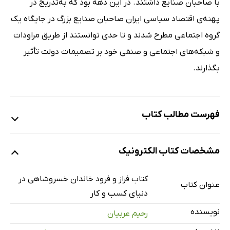
با صاحبان صنایع داشتند. در این دهه بود که به‌تدریج در
پهنه‌ی اقتصاد سیاسی ایران صاحبان صنایع بزرگ در جایگاه یک
گروه اجتماعی مطرح شدند و تا حدی توانستند از طریق مراودات
و شبکه‌های اجتماعی و صنفی خود بر تصمیمات دولت تأثیر
بگذارند.
فهرست مطالب کتاب
مقدمه
مشخصات کتاب الکترونیک
فصل اول: موفقیت و ماندگاری
فصل دوم: بسترسازی‌های دولت‌ها برای توسعه صنایع
کتاب فراز و فرود خاندان خسروشاهی در
عنوان کتاب
فصل سوم: بزرگان خاندان خسروشاهی
دنیای کسب ‌و کار
فصل چهارم: کاظم خسروشاهی
نویسنده
رحیم عربیان
فصل پننجم: علی خسروشاهی