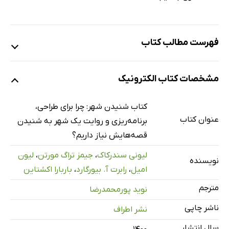
فهرست مطالب کتاب
مقدمه‌ی مترجم: گذرای ماندگار
مشخصات کتاب الکترونیک
ستیز روایت‌ها و اختلاف راوی‌ها: پیش‌درآمد مقاله‌ی اول
چرخش روایی در شهرسازی: مروری انتقادی: لیون امیل
کتاب شنیدن شهر: چرا برای طراحی،
به سوی شهرِ قصه‌گو و شهرسازی روایی: پیش‌درآمد مقاله‌ی
عنوان کتاب
برنامه‌ریزی و روایت یک شهر به شنیدن
دوم
قصه‌هایش نیاز داریم؟
بیرون از گنجه: اهمیت قصه‌ و قصه‌گویی در کنش شهرسازی:
لیونی سندرکاک
،
جیمز تراگ مورتن
،
لیون
نویسنده
لیونی سندرکاک
امیل
،
رابرت آ. بیورگارد
،
باربارا اکشتاین
اجتماع خاطره‌ها: پیش‌درآمد مقاله‌ی سوم
مترجم
نوید پورمحمدرضا
ساختنِ «بزرگ‌ترین»: شکل دادن آینده‌ی لوییویل از درون قصه و
ناشر چاپی
نشر اطراف
گِل: جیمز تراگ‌مورتِن
سال انتشار