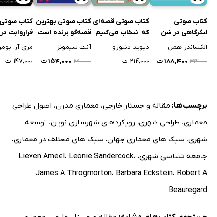
کتاب صوتی
کتاب صوتی قصه‌ای
کتاب صوتی بهترین
کتاب صوتی
لنگرگاهی در شن
که انتخاب می‌کنیم
قصه‌گو برنده است
فراروایت در 
روان
حلقه‌ها
الکساندر همن
دیوید دنبورو
آنت سیمونز
مری آر. بوم
۱۸۸,۴۰۰ ت
۲۱۴,۰۰۰ ت
۱۵۴,۰۰۰ ت
۱۴۷,۰۰۰ ت
۲۲۰۰۰۰
۳۱۴۰۰۰
برچسب‌ها:
مقاله و جستار خارجی
،
معماری مدرن
،
اصول طراحی
معماری
،
طراحی شهری
،
رویکردهای شهرسازی نوین
،
توسعه
شهری
،
سبک های معماری جهان
،
سبک های مختلف در معماری
،
جامعه شناسی شهری
،
،
Leonie Sandercock
،
Lieven Ameel
James A Throgmorton
،
Barbara Eckstein
،
Robert A
Beauregard