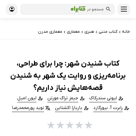
جستجو در
خانه
کتاب‌ متنی
هنری
معماری
معماری مدرن
›
›
›
›
کتاب شنیدن شهر: چرا برای طراحی،
برنامه‌ریزی و روایت یک شهر به شنیدن
قصه‌هایش نیاز داریم؟
لیونی سندرکاک
جیمز تراگ مورتن
لیون امیل
رابرت آ. بیورگارد
باربارا اکشتاین
نوید پورمحمدرضا
★
★
★
★
★