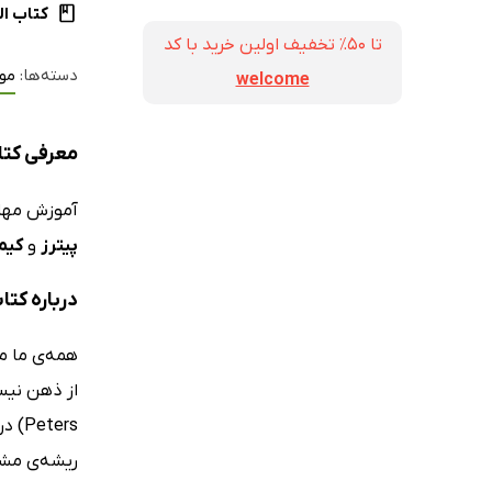
کتاب ال
تا ۵۰٪ تخفیف اولین خرید با کد
دسته‌ها:
مو
welcome
معرفی کتا
آموزش مهار
پیترز
و
کیمب
درباره کت
همه‌ی ما م
ters
ریشه‌ی مشک