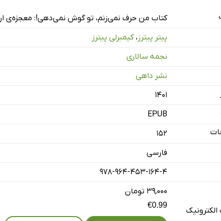
 ارتباط از اهمیت زیادی برخوردار است
کتاب من حرف نمی‌زنم، تو گوش نمی‌دهی!: معجزه‌ی ارتب
رقراریِ ارتباط دشوارتر است
پیتر پیترز
،
کیمبرلی پیترز
 از حدّ به رابطه
نجمه سالاری
سلیم شوید
نشر داهی
تن
رین ویژگی است که می‌توانید داشته باشید
۱۴۰۱
بقه نیست
EPUB
ساس
ات
152
شما هم بی‌عیب نیستید!
فارسی
ئولیت‌پذیرید؟
ت کنیم
978-964-453-164-4
 کنیم
۳۹,۰۰۰ تومان
زنید
€0.99
الکترونیک
خن می‌گوید!