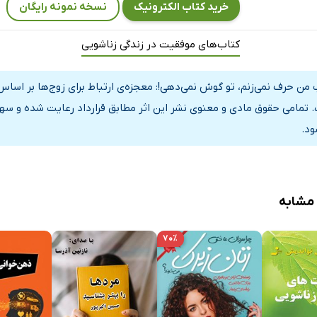
خرید کتاب الکترونیک
نسخه نمونه رایگان
دِ شما، علم غیب ندارد
 کنید
کتاب‌های موفقیت در زندگی زناشویی
اژه‌ی «من» در ایجاد ارتباط
ی را قطع کردید عذرخواهی کنید
 من حرف نمی‌زنم، تو گوش نمی‌دهی!: معجزه‌ی ارتباط برای زوج‌ها بر اساس
 تمامی حقوق مادی و معنوی نشر این اثر مطابق قرارداد رعایت شده و سهم
دن گذشته
ود.
نه
تِ یک‌دیگر
ه جای دیگری بگذارید
 مشابه
ان نگاه کنید
۷۰٪
سات
 بگویید که عاشقِ هم هستید
 نشان دهید که عاشقِ هم هستید