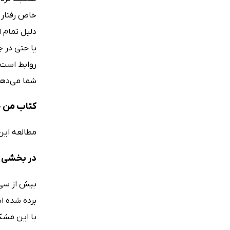
خاص رفتار م
دلیل تمام ا
یا حتی در 
شما می‌دهد 
کتاب من ح
مطالعه این 
در بخشی ا
بیش از سی س
برده شده ا
با این مشکل