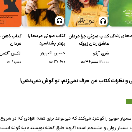
ق با شماست، یا خوشبختید
ا درست تعریف کنید
بودن وقت بگذارید
‌های زندگی
کتاب صوتی مردها را
کتاب صوتی چرا مردان
کتاب ذهن‌ خ
ن را حفظ کنید
بهتر بشناسید
عاشق زنان زیرک
مردان
ردن مشکلات خود نترسید
می‌شوند؟
حسین اکبرپور
شری آرگو
الکس آلتمن
۳۰,۴۰۰ ت
۳۶,۰۰۰ ت
۹۰,۰۰۰ ت
۱۲۰۰۰۰
ی و نظرات کتاب من حرف نمی‌زنم، تو گوش نمی‌دهی!
سیار خوبی را گوشزد می‌کند که می‌تواند برای همه افرادی که در شروع 
ب بسیار روان و منسجم است اگرچه طبق گفته نویسنده به گونه ایست 