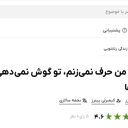
پشتیبانی
ندگی زناشویی
من حرف نمی‌زنم، تو گوش نمی‌دهی!:
ز
کیمبرلی پیترز
نجمه سالاری
★
★
۴.۶
۵ رای
۱ نظر
●