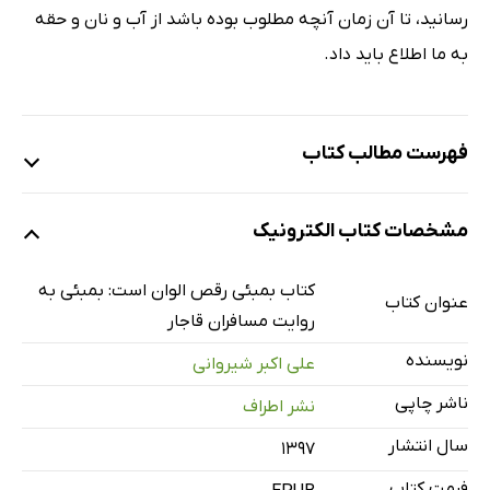
رسانید، تا آن زمان آنچه مطلوب بوده باشد از آب و نان و حقه
به ما اطلاع باید داد.
فهرست مطالب کتاب
مقدمه
مشخصات کتاب الکترونیک
1: این رشوۀ بی‌انصاف - سیدمحمدحسین
2: زنان عاقلۀ حَسینه - میرزا ابوطالب خان
کتاب بمبئی رقص الوان است: بمبئی به
عنوان کتاب
3: سلسلۀ فارسی - حاجی پیرزاده
روایت مسافران قاجار
4: سرخ عبیرآمیز جگری‌فام - محمدعلی بهبهانی
نویسنده
علی اکبر شیروانی
5: بسیار عالی جناب - میرزا عبدالرئوف
ناشر چاپی
نشر اطراف
6: در زمرۀ عفایف - نایب‌الصدر شیرازی
سال انتشار
۱۳۹۷
7: جور به جور - حاجیه‌خانوم علویۀ کرمانی
فرمت کتاب
منابع