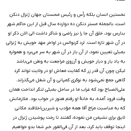
نخستین انسان بلکه رأس و رئیس محسنان جهان ژنرال دنکن
است، بالجمله مستر دنکن ده دوازده سال قبل از این حاکم شهر
بنارس بود، خلق آن جا را نیز راضی و شاکر داشت الی الان ذکر او
در آن شهر تازه است. لرد کرنوالس در اواخر عهد خویش به ژنرالی
بمبئی تعیین نمود، از آن باز در آن شهر به سر می‌برد و همواره
به یاد یار و دیار خویش و آرزوی مراجعت به وطن می‌باشد
لیکن چون آن قدر زر که کفایت معاش او در ولایت تواند کرد
گاهی جمع نمی‌شود به نوکری کمپانی و آن شغل می‌گذراند.
علی‌الصباح بود که غراب ما در ساحل بمبئی لنگر انداخت همان
وقت فرود آمده، به خانۀ او رفتم هنوز در خواب بود. ملازمانش
که به مناسبت مزاج آقا همه مؤدب و شیرین‌اخلاقند مکانی
لایق برای نشیمن من نموده، گفتند تا رخت پوشیدن ژنرال در
اینجا توقف باید کرد، بعد از آن فی‌الفور خبر شما بدو خواهیم