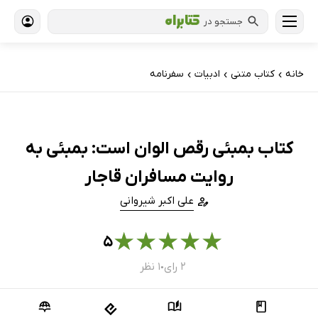
جستجو در
خانه
کتاب‌ متنی
ادبیات
سفرنامه
›
›
›
کتاب بمبئی رقص الوان است: بمبئی به
روایت مسافران قاجار
علی اکبر شیروانی
★
★
★
★
★
۵
۲ رای
۱ نظر
●