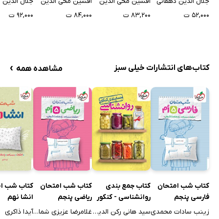
جلال الدین دهقانی
افشین محی الدین
افشین محی الدین
جلال الدین 
۵۲,۰۰۰ ت
۸۳,۲۰۰ ت
۸۴,۰۰۰ ت
۹۲,۰۰۰ ت
›
کتاب‌های انتشارات خیلی سبز
مشاهده همه
کتاب شب امتحان
کتاب جمع بندی
کتاب شب امتحان
کتاب شب ا
فارسی پنجم
روانشناسی - کنکور
ریاضی پنجم
انشا نهم
زینب سادات محمدی
سید هانی رکن الدینی
غلامرضا عزیزی شمامی
آیدا ذاکری