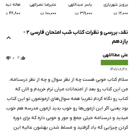
جامع (پایه دهم،
هندسه جامع - جلد
شناسی - پای
پرویز شهریاری
یاسر عبداللهی
علیرضا نصرالهی
هاله تیمورزا
یازدهم و دوازدهم)
دوم (درسنامه)
یازدهم
۱۲,۰۰۰ ت
۳۱۹,۰۰۰ ت
۱۰۰,۰۰۰ ت
۴۶,۸۰۰ ت
- جلد دوم: پاسخ
نقد، بررسی و نظرات کتاب شب امتحان فارسی 2 -
یازدهم
علی عطااللهی
0
2
۱۴۰۱/۰۸/۲۸
سلام کتاب خوبی هست چه از نظر سوال و چه از نظر درسنامه،
من این کتاب رو بعد از امتحانات میان ترم خریدم و الان که
کتاب رو نگاه کردم تقریبا همه سوال‌های ازمونمون تو این کتاب
بود یعنی اگر این ازمون‌ها رو خوب بدید ازمون مدرسه هم خوب
میدید و درسنامه خیلی جمع و جور و خوبی داره که برای دوره
کردن چیزایی که یاد گرفتید و مسلط شدن بهشون عالیه این