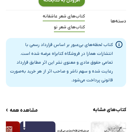
افزودن به کتابخانه
مرگ سایه در عبور نور از دیوارها...
کتاب‌های شعر عاشقانه
ای روح پر صلابت دریای گرمسیر
دسته‌ها
خود را به دست باد ده...
کتاب‌های شعر نو
دل از کف تو می‌ربایم!
کتاب لحظه‌های بی‌عبور بر اساس قرارداد رسمی با
هوس سبز
انتشارات همارا در فروشگاه کتابراه عرضه شده است.
تقدیر این دل تنها...
تمامی حقوق مادی و معنوی نشر این اثر مطابق قرارداد
مبادا که از شاعرت بگذری!
رعایت شده و سهم ناشر و صاحب اثر از هر خرید به‌صورت
دلت جای دیگری است!
قانونی پرداخت می‌شود.
بر من روا بدار...
نازنین نگار
حجمی غبار خشم
›
کتاب‌های مشابه
مشاهده همه
عاشق شاعر کنار توست
غمگین نباش تو‌ای شاخه نبات...