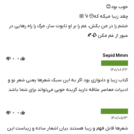
خوب بود😊
چقد زیبا میگه که🥺👇🏼
خشم را در من بکش، غم را بر او تابوت ساز، مرگ را راه رهایی در
عبور از غم مکن 🥀🍂
Sepid Mmm
0
0
۱۴۰۱/۰۶/۲۳
کتاب زیبا و دلنوازی بود اگر به این سبک شعر‌ها یعنی شعر نو و
ادبیات معاصر علاقه دارید گزینه خوبی می‌تواند برای شما باشد
0
0
۱۴۰۱/۰۵/۱۳
شعر‌ها قابل فهم و زیبا هستند بیان اشعار ساده و زیباست این