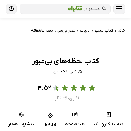
جستجو در
خانه
کتاب‌ متنی
ادبیات
شعر پارسی
شعر عاشقانه
›
›
›
›
کتاب لحظه‌های بی‌عبور
علی ابجدیان
★
★
★
★
★
۴.۵۲
۹۱ رای
۳۶ نظر
●
کتاب الکترونیک
104 صفحه
انتشارات همارا
EPUB