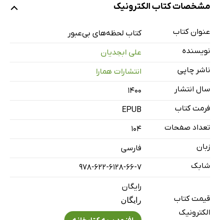
مشخصات کتاب الکترونیک
لحظه‌های بی عبور
ارتعاش چشم تو
عنوان کتاب
کتاب لحظه‌های بی‌عبور
رد پا
نویسنده
علی ابجدیان
خوابگردی
ناشر چاپی
انتشارات همارا
بازی واژه
سال انتشار
۱۴۰۰
زنده به گور
و هستی احتضاری سرد...
فرمت کتاب
EPUB
حجمی از گل واژه ناب
تعداد صفحات
104
اشراق
زبان
فارسی
کاش این شنبه می‌مرد
شابک
978-622-6128-66-7
بودنی ناخواسته
التهاب
رایگان
قیمت کتاب
رایگان
عاشق بی عار همین جاست!
الکترونیک
مشتی لغت پوچ و دمی واژه بی نام!