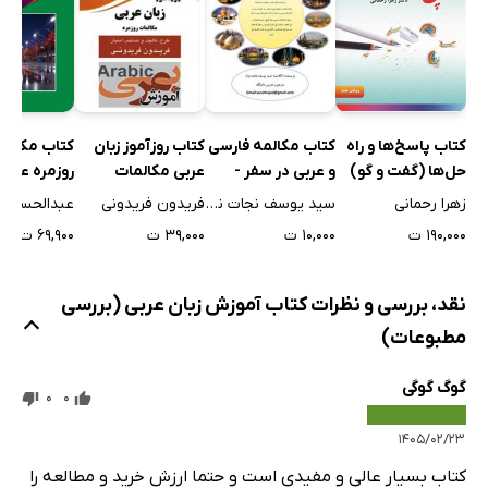
توتر العلاقات بین کوریا الشمالیۀ و کوریا الجنوبیه
الهند
معلومات عامۀ عن العالم العربی
کتاب پاسخ‌ها و راه
کتاب مکالمه فارسی
کتاب روزآموز زبان
کتاب مکالم
حل‌ها (گفت و گو)
و عربی در سفر -
عربی مکالمات
روزمره عربی
المحادثة الفارسیة و
روزمره
زهرا رحمانی
سید یوسف نجات نژاد
فریدون فریدونی
عبدالحسین 
العربیة فی السفر
۱۹۰,۰۰۰ ت
۱۰,۰۰۰ ت
۳۹,۰۰۰ ت
۶۹,۹۰۰ ت
نقد، بررسی و نظرات کتاب آموزش زبان عربی (بررسی
مطبوعات)
گوگ گوگی
0
0
۱۴۰۵/۰۲/۲۳
کتاب بسیار عالی و مفیدی است و حتما ارزش خرید و مطالعه را