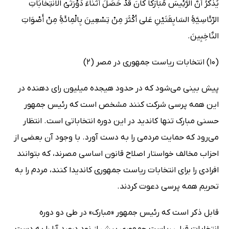
یُذْکَرُ أَنَّ الرَّئِیسَ مُبَارَکاً کَانَ قَدْ حَصَلَ أَثْنَاءَ دَوْرَتَیْ الانْتِخَابَاتِ
الرِّئَاسِیَّۀِ السَابِقَتَیْنِ عَلى أکْثَرَ مِنْ تِسْعِینَ بِالْمِائَۀِ مِنْ أَصْوَاتِ
النَّاخِبِینَ.
(10) انتخابات ریاست جمهوری در مصر (2)
پیش بینی می‌شود که در حدود هیجده میلیون رای دهنده در
این همه پرسی شرکت کنند مشخص است که رئیس جمهور
حسنی مبارک تنها کاندید در این دوره انتخاباتی است. انتظار
می‌رود که حمایت مردمی را به دست آورد. با وجود آن بعضی از
احزاب مخالف خواستار اصلاح قانون اساسی مصرند، که بتوانند
افرادی را برای انتخابات ریاست جمهوری کاندیدا کنند، مردم را به
تحریم همه پرسی دعوت کردند.
قابل ذکر است که رئیس جمهور «مبارک» در طی دو دوره