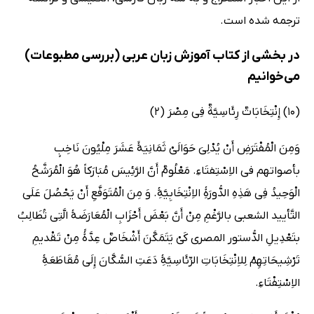
ترجمه شده است.
در بخشی از کتاب آموزش زبان عربی (بررسی مطبوعات)
می‌خوانیم
(10) إِنْتِخَابَاتٌ رِئَاسِیَّةٌ فِی مِصْرَ (2)
وَمِنَ الْمُفْتَرَضِ أَنْ یُدْلِیَ حَوَالَیْ ثَمَانِیَۀَ عَشَرَ مِلْیُونَ نَاخِبٍ
بأصواتهم فی الاِسْتِفتَاءِ. مَعْلُومٌ أَنَّ الرَّئِیسَ مُبَارَکاً هُوَ الْمُرَشَّحُ
الْوَحِیدُ فِی هَذِهِ الدُّورَۀِ الاِنْتِخَابِیَّۀِ. وَ مِنَ الْمُتَوَفَّعِ أَنْ یَحْصُلَ عَلَى
التَّأیید الشعبی بالرَّغْمِ مِنْ أَنَّ بَعْضَ أَحْزَابِ الْمُعَارَضَۀ الَّتِی تُطَالِبُ
بتَعْدِیلِ الدُّستور المصری کَیْ یَتَمَکَّنَ أَشْخَاصٌ عِدَّۀً مِنْ تَقْدیمِ
تَرْشِیحَاتِهِمْ لِلاِنْتِخَابَاتِ الرِّئَاسِیَّۀِ دَعَتِ السُّکَّانَ إِلَى مُقَاطَعَۀِ
الاِسْتِفْتَاءِ.