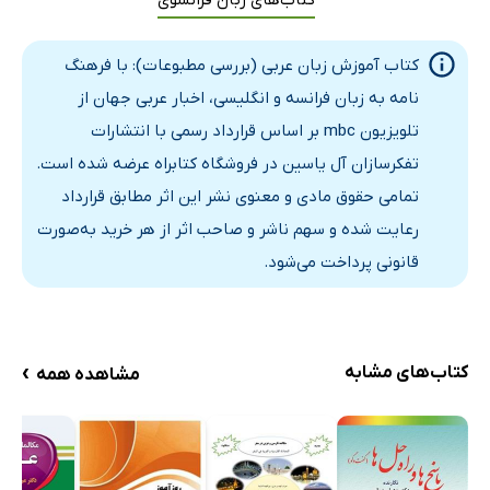
العراق و الأمم المتحده (1-3)
مجلس الشوری البحرینی
کتاب آموزش زبان عربی (بررسی مطبوعات): با فرهنگ
لاجئو القوارب من هایتی
نامه به زبان فرانسه و انگلیسی، اخبار عربی جهان از
الاعتراف المتبادل بین إسرائیل و منظمۀ التحریر الفلسطینیه (1-
تلویزیون mbc بر اساس قرارداد رسمی با انتشارات
8)
تفکرسازان آل یاسین در فروشگاه کتابراه عرضه شده است.
إعلان (1-2)
تمامی حقوق مادی و معنوی نشر این اثر مطابق قرارداد
توقیع الإتفاق الفلسطینی الإسرائیلی (1-12)
رعایت شده و سهم ناشر و صاحب اثر از هر خرید به‌صورت
مدینه أریحه التاریخیه (1-4)
قانونی پرداخت می‌شود.
إجتماع لجنه حقوق الإنسان
زیاره رئیستی الوزراء الباکستانیۀ و الترکیه لسراییفو (1-4)
إجتماع اتحاد المغرب العربی (1-2)
›
کتاب‌های مشابه
مشاهده همه
عاصفۀ القرن فی الساحل الشرقی للولایات المتحده (1-3)
العاصفه تمتد إلی کندا
خلاف بین بریطانیا و الصین حول هونغ کونغ (1-3)