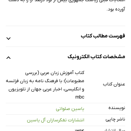
انتخابات قبلی ریاست جمهوری بیش از نود درصد آرا را به دست
آورده بود.
فهرست مطالب کتاب
اجتماع مجلس التعاون الخلیجی (1-3)
مشخصات کتاب الکترونیک
قمه سوریه لبنانیه (1-2)
الجمعیه العامه للأمم المتحده و عملیۀ السلام فی الشرق الأوسط
کتاب آموزش زبان عربی (بررسی
(1-2)
مطبوعات): با فرهنگ نامه به زبان فرانسه
عنوان کتاب
رساله من رئیس الوزراء الإسرائیلی إلی الرئیس السوری
و انگلیسی، اخبار عربی جهان از تلویزیون
mbc
الانتخابات البرلمانیه فی الأردن
الجزائر و الصراع ضد التطرف الدینی
نویسنده
یاسین صلواتی
نزاع علی الحدود بین مصر و السودان
ناشر چاپی
انتشارات تفکرسازان آل یاسین
اتفاقیه بین عمان و لبنان (1-2)
سال انتشار